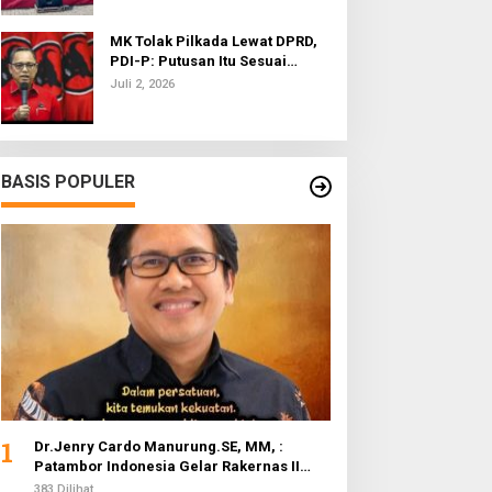
MK Tolak Pilkada Lewat DPRD,
PDI-P: Putusan Itu Sesuai
dengan Semangat Reformasi
Juli 2, 2026
BASIS POPULER
1
Dr.Jenry Cardo Manurung.SE, MM, :
Patambor Indonesia Gelar Rakernas II
Evaluasi Program Kerja
383 Dilihat