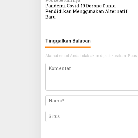
Navigasi
Pos sebelumnya
Pandemi Covid-19 Dorong Dunia
pos
Pendidikan Menggunakan Alternatif
Baru
Tinggalkan Balasan
Alamat email Anda tidak akan dipublikasikan.
Ruas 