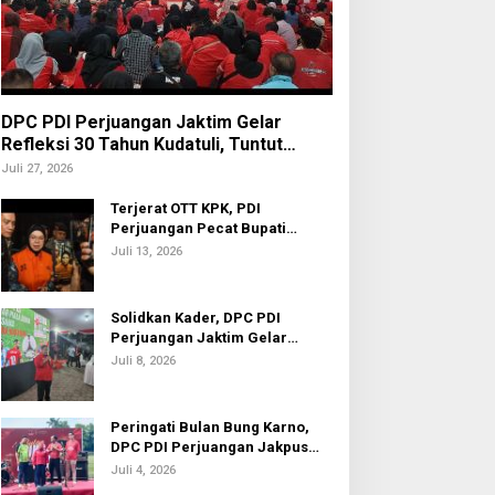
DPC PDI Perjuangan Jaktim Gelar
Refleksi 30 Tahun Kudatuli, Tuntut
Penuntasan Hukum Aktor Intelektual
Juli 27, 2026
Terjerat OTT KPK, PDI
Perjuangan Pecat Bupati
Sukoharjo Etik Suryani
Juli 13, 2026
Solidkan Kader, DPC PDI
Perjuangan Jaktim Gelar
Nobar Piala Dunia 2026
Juli 8, 2026
Peringati Bulan Bung Karno,
DPC PDI Perjuangan Jakpus
Gelar Turnamen Sepak Bola U-
Juli 4, 2026
20