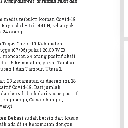
11 orang dirawat di rumah sakit dan
m medis terbukti korban Covid-19
aya Idul Fitri 1441 H, sebanyak
a 24 orang.
us Tugas Covid-19 Kabupaten
nggu (07/06) pukul 20.00 WIB
 mencatat, 24 orang positif aktif
l dari 5 kecamatan, yakni Tambun
arusah 1 dan Tambun Utara 1.
i 23 kecamatan di daerah ini, 18
sitif Covid-19. Dari jumlah
ah bersih, baik dari kasus positif,
ojongmangu, Cabangbungin,
wangi.
n Bekasi sudah bersih dari kasus
sih ada di 14 kecamatan dengan