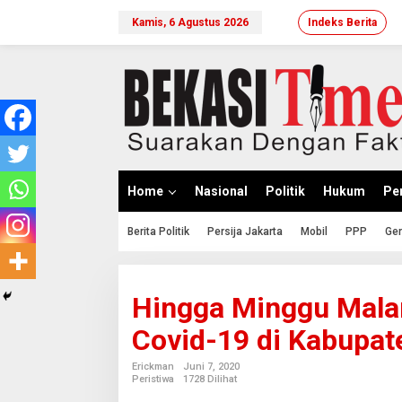
Lewati
ke
Kamis, 6 Agustus 2026
Indeks Berita
konten
Home
Nasional
Politik
Hukum
Per
Berita Politik
Persija Jakarta
Mobil
PPP
Ger
Hingga Minggu Malam
Covid-19 di Kabupat
Erickman
Juni 7, 2020
Peristiwa
1728 Dilihat