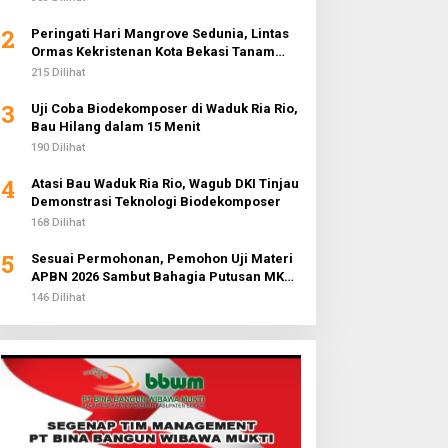
2
Peringati Hari Mangrove Sedunia, Lintas
Ormas Kekristenan Kota Bekasi Tanam
3.000 Pohon di Pantai Sederhana
215 Dilihat
3
Uji Coba Biodekomposer di Waduk Ria Rio,
Bau Hilang dalam 15 Menit
190 Dilihat
4
Atasi Bau Waduk Ria Rio, Wagub DKI Tinjau
Demonstrasi Teknologi Biodekomposer
168 Dilihat
5
Sesuai Permohonan, Pemohon Uji Materi
APBN 2026 Sambut Bahagia Putusan MK
Soal Anggaran MBG
146 Dilihat