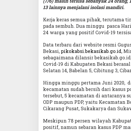
(7/6) masih tersisa sebanyak 24 orang, 
13 lainnya menjalani isolasi mandiri.
Kerja keras semua pihak, terutama ti
pada sembuh. Dua minggu pasca Hari R
24 warga yang positif Covid-19 tersis
Data terbaru dari website resmi Gug
Bekasi,
pikokabsi.bekasikab.go.id
, Mi
sebagaimana dilansir bekasikab.go.id,
Covid-19 di Kabupaten Bekasi berasa
Selatan 14, Babelan 5, Cibitung 3, Cib
Hingga minggu pertama Juni 2020, dar
kecamatan sudah bersih dari kasus po
tersebut, 5 kecamatan di antaranya sud
ODP maupun PDP, yaitu Kecamatan B
Cikarang Pusat, Sukakarya dan Suka
Meskipun 78 persen wilayah Kabupate
positif, namun sebaran kasus PDP ma