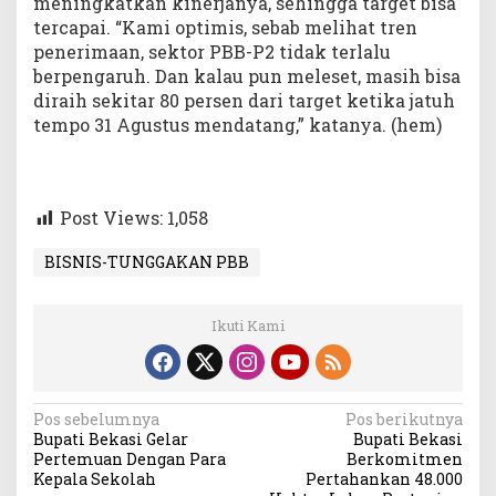
meningkatkan kinerjanya, sehingga target bisa
tercapai. “Kami optimis, sebab melihat tren
penerimaan, sektor PBB-P2 tidak terlalu
berpengaruh. Dan kalau pun meleset, masih bisa
diraih sekitar 80 persen dari target ketika jatuh
tempo 31 Agustus mendatang,” katanya. (hem)
Post Views:
1,058
BISNIS-TUNGGAKAN PBB
Ikuti Kami
Navigasi
Pos sebelumnya
Pos berikutnya
Bupati Bekasi Gelar
Bupati Bekasi
pos
Pertemuan Dengan Para
Berkomitmen
Kepala Sekolah
Pertahankan 48.000