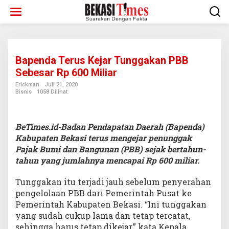
Lewati
ke
konten
Bapenda Terus Kejar Tunggakan PBB
Sebesar Rp 600 Miliar
Erickman
Juli 21, 2020
Bisnis
1058 Dilihat
BeTimes.id-Badan Pendapatan Daerah (Bapenda)
Kabupaten Bekasi terus mengejar penunggak
Pajak Bumi dan Bangunan (PBB) sejak bertahun-
tahun yang jumlahnya mencapai Rp 600 miliar.
Tunggakan itu terjadi jauh sebelum penyerahan
pengelolaan PBB dari Pemerintah Pusat ke
Pemerintah Kabupaten Bekasi. “Ini tunggakan
yang sudah cukup lama dan tetap tercatat,
sehingga harus tetap dikejar,” kata Kepala