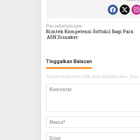
Navigasi
Pos sebelumnya
Bimtek Kompetensi Softskil Bagi Para
pos
ASN Disnaker
Tinggalkan Balasan
Alamat email Anda tidak akan dipublikasikan.
Ruas 