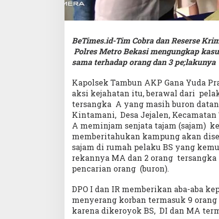
BeTimes.id-Tim Cobra dan Reserse Kri
Polres Metro Bekasi mengungkap kasus
sama terhadap orang dan 3 pe;lakunya
Kapolsek Tambun AKP Gana Yuda Pra
aksi kejahatan itu, berawal dari pel
tersangka A yang masih buron data
Kintamani, Desa Jejalen, Kecamatan
A meminjam senjata tajam (sajam) k
memberitahukan kampung akan dise
sajam di rumah pelaku BS yang kem
rekannya MA dan 2 orang tersangka l
pencarian orang (buron).
DPO I dan IR memberikan aba-aba k
menyerang korban termasuk 9 orang 
karena dikeroyok BS, DI dan MA te