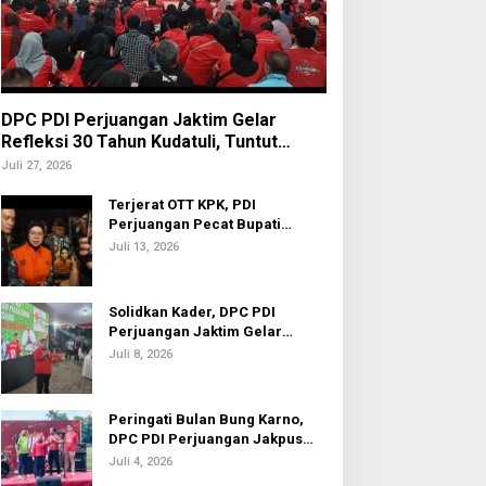
DPC PDI Perjuangan Jaktim Gelar
Refleksi 30 Tahun Kudatuli, Tuntut
Penuntasan Hukum Aktor Intelektual
Juli 27, 2026
Terjerat OTT KPK, PDI
Perjuangan Pecat Bupati
Sukoharjo Etik Suryani
Juli 13, 2026
Solidkan Kader, DPC PDI
Perjuangan Jaktim Gelar
Nobar Piala Dunia 2026
Juli 8, 2026
Peringati Bulan Bung Karno,
DPC PDI Perjuangan Jakpus
Gelar Turnamen Sepak Bola U-
Juli 4, 2026
20