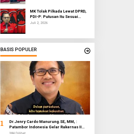
MK Tolak Pilkada Lewat DPRD,
PDI-P: Putusan Itu Sesuai
dengan Semangat Reformasi
Juli 2, 2026
BASIS POPULER
1
Dr.Jenry Cardo Manurung.SE, MM, :
Patambor Indonesia Gelar Rakernas II
Evaluasi Program Kerja
384 Dilihat