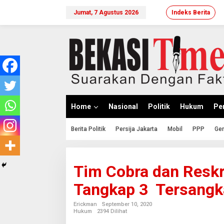
Lewati
ke
Jumat, 7 Agustus 2026
Indeks Berita
konten
Home
Nasional
Politik
Hukum
Per
Berita Politik
Persija Jakarta
Mobil
PPP
Ger
Tim Cobra dan Resk
Tangkap 3 Tersangk
Erickman
September 10, 2020
Hukum
2394 Dilihat