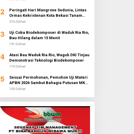
2
Peringati Hari Mangrove Sedunia, Lintas
Ormas Kekristenan Kota Bekasi Tanam
3.000 Pohon di Pantai Sederhana
216 Dilihat
3
Uji Coba Biodekomposer di Waduk Ria Rio,
Bau Hilang dalam 15 Menit
191 Dilihat
4
Atasi Bau Waduk Ria Rio, Wagub DKI Tinjau
Demonstrasi Teknologi Biodekomposer
170 Dilihat
5
Sesuai Permohonan, Pemohon Uji Materi
APBN 2026 Sambut Bahagia Putusan MK
Soal Anggaran MBG
150 Dilihat