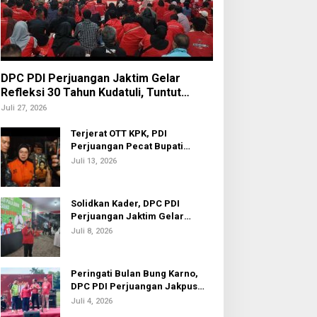
DPC PDI Perjuangan Jaktim Gelar
Refleksi 30 Tahun Kudatuli, Tuntut
Penuntasan Hukum Aktor Intelektual
Juli 27, 2026
Terjerat OTT KPK, PDI
Perjuangan Pecat Bupati
Sukoharjo Etik Suryani
Juli 13, 2026
Solidkan Kader, DPC PDI
Perjuangan Jaktim Gelar
Nobar Piala Dunia 2026
Juli 8, 2026
Peringati Bulan Bung Karno,
DPC PDI Perjuangan Jakpus
Gelar Turnamen Sepak Bola U-
Juli 4, 2026
20