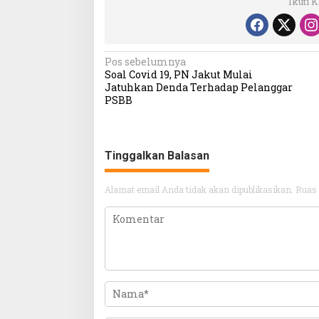
Ikuti 
Navigasi
Pos sebelumnya
Soal Covid 19, PN Jakut Mulai
pos
Jatuhkan Denda Terhadap Pelanggar
PSBB
Tinggalkan Balasan
Alamat email Anda tidak akan dipublikasikan.
Ruas 