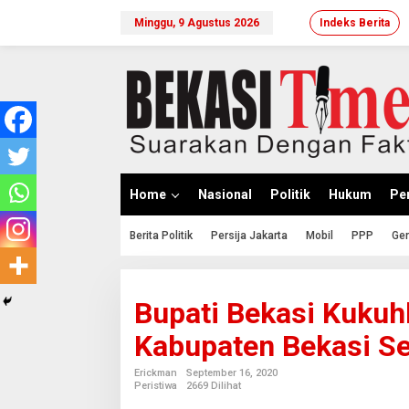
Lewati
ke
Minggu, 9 Agustus 2026
Indeks Berita
konten
Home
Nasional
Politik
Hukum
Per
Berita Politik
Persija Jakarta
Mobil
PPP
Ger
Bupati Bekasi Kuku
Kabupaten Bekasi S
Erickman
September 16, 2020
Peristiwa
2669 Dilihat