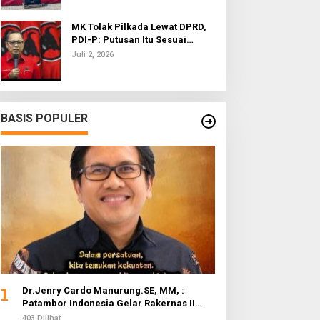
MK Tolak Pilkada Lewat DPRD,
PDI-P: Putusan Itu Sesuai
dengan Semangat Reformasi
Juli 2, 2026
BASIS POPULER
1
Dr.Jenry Cardo Manurung.SE, MM, :
Patambor Indonesia Gelar Rakernas II
Evaluasi Program Kerja
403 Dilihat