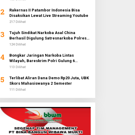
2
Rakernas II Patambor Indonesia Bisa
Disaksikan Lewat Live Streaming Youtube
217 Dilihat
3
Tujuh Sindikat Narkoba Asal China
Berhasil Digulung Satresnarkoba Polres
Metro Jakarta Barat
124 Dilihat
4
Bongkar Jaringan Narkoba Lintas
Wilayah, Bareskrim Polri Gulung 6
Pengedar dan Buru 2 DPO
113 Dilihat
5
Terlibat Aliran Dana Demo Rp20 Juta, UBK
Skors Mahasiswanya 2 Semester
111 Dilihat