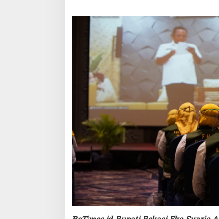
BeTimes.id-Bupati Bekasi Eka Supria 