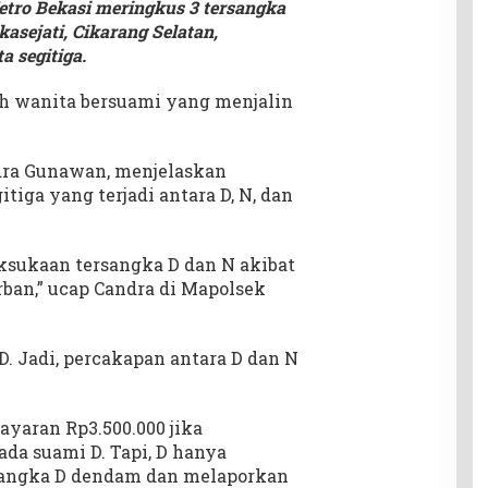
Metro Bekasi meringkus 3 tersangka
asejati, Cikarang Selatan,
a segitiga.
lah wanita bersuami yang menjalin
dra Gunawan, menjelaskan
tiga yang terjadi antara D, N, dan
aksukaan tersangka D dan N akibat
ban,” ucap Candra di Mapolsek
 Jadi, percakapan antara D dan N
yaran Rp3.500.000 jika
da suami D. Tapi, D hanya
sangka D dendam dan melaporkan