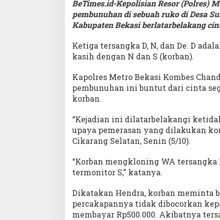
BeTimes.id-Kepolisian Resor (Polres) 
pembunuhan di sebuah ruko di Desa Suk
Kabupaten Bekasi berlatarbelakang cint
Ketiga tersangka D, N, dan De. D ada
kasih dengan N dan S (korban).
Kapolres Metro Bekasi Kombes Chan
pembunuhan ini buntut dari cinta segi
korban.
“Kejadian ini dilatarbelakangi ketid
upaya pemerasan yang dilakukan kor
Cikarang Selatan, Senin (5/10).
“Korban mengkloning WA tersangka D.
termonitor S,” katanya.
Dikatakan Hendra, korban meminta ba
percakapannya tidak dibocorkan kepa
membayar Rp500.000. Akibatnya ter