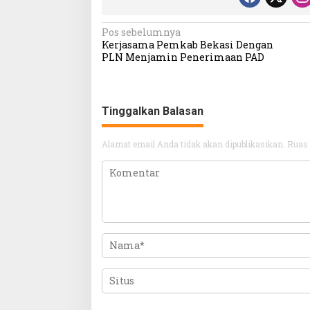
Navigasi
Pos sebelumnya
Kerjasama Pemkab Bekasi Dengan
pos
PLN Menjamin Penerimaan PAD
Tinggalkan Balasan
Alamat email Anda tidak akan dipublikasikan.
Ruas 