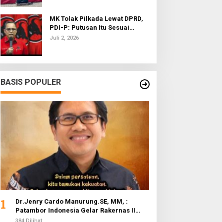
MK Tolak Pilkada Lewat DPRD,
PDI-P: Putusan Itu Sesuai
dengan Semangat Reformasi
Juli 2, 2026
BASIS POPULER
1
Dr.Jenry Cardo Manurung.SE, MM, :
Patambor Indonesia Gelar Rakernas II
Evaluasi Program Kerja
384 Dilihat