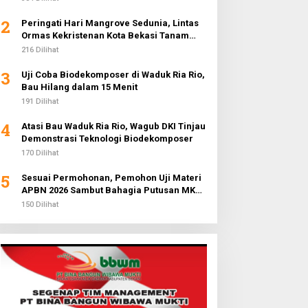
2
Peringati Hari Mangrove Sedunia, Lintas
Ormas Kekristenan Kota Bekasi Tanam
3.000 Pohon di Pantai Sederhana
216 Dilihat
3
Uji Coba Biodekomposer di Waduk Ria Rio,
Bau Hilang dalam 15 Menit
191 Dilihat
4
Atasi Bau Waduk Ria Rio, Wagub DKI Tinjau
Demonstrasi Teknologi Biodekomposer
170 Dilihat
5
Sesuai Permohonan, Pemohon Uji Materi
APBN 2026 Sambut Bahagia Putusan MK
Soal Anggaran MBG
150 Dilihat