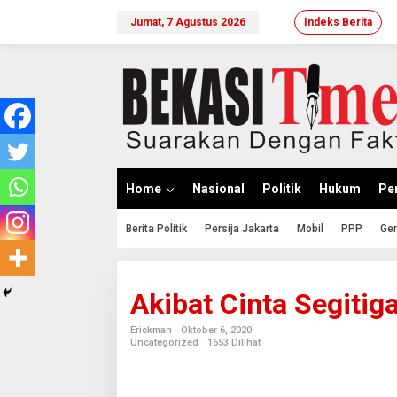
Lewati
ke
Jumat, 7 Agustus 2026
Indeks Berita
konten
Home
Nasional
Politik
Hukum
Per
Berita Politik
Persija Jakarta
Mobil
PPP
Ger
Akibat Cinta Segiti
Erickman
Oktober 6, 2020
Uncategorized
1653 Dilihat