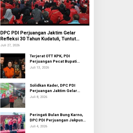
DPC PDI Perjuangan Jaktim Gelar
Refleksi 30 Tahun Kudatuli, Tuntut
Penuntasan Hukum Aktor Intelektual
Juli 27, 2026
Terjerat OTT KPK, PDI
Perjuangan Pecat Bupati
Sukoharjo Etik Suryani
Juli 13, 2026
Solidkan Kader, DPC PDI
Perjuangan Jaktim Gelar
Nobar Piala Dunia 2026
Juli 8, 2026
Peringati Bulan Bung Karno,
DPC PDI Perjuangan Jakpus
Gelar Turnamen Sepak Bola U-
Juli 4, 2026
20