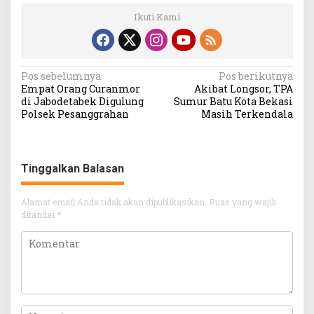
Ikuti Kami
Navigasi
Pos sebelumnya
Pos berikutnya
Empat Orang Curanmor
Akibat Longsor, TPA
pos
di Jabodetabek Digulung
Sumur Batu Kota Bekasi
Polsek Pesanggrahan
Masih Terkendala
Tinggalkan Balasan
Alamat email Anda tidak akan dipublikasikan.
Ruas yang wajib
ditandai
*