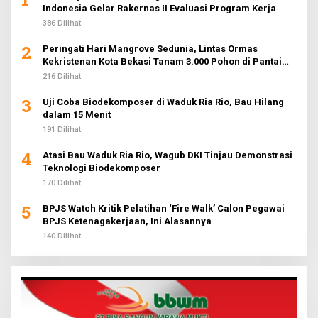
Indonesia Gelar Rakernas II Evaluasi Program Kerja
386 Dilihat
2
Peringati Hari Mangrove Sedunia, Lintas Ormas
Kekristenan Kota Bekasi Tanam 3.000 Pohon di Pantai
Sederhana
216 Dilihat
3
Uji Coba Biodekomposer di Waduk Ria Rio, Bau Hilang
dalam 15 Menit
191 Dilihat
4
Atasi Bau Waduk Ria Rio, Wagub DKI Tinjau Demonstrasi
Teknologi Biodekomposer
170 Dilihat
5
BPJS Watch Kritik Pelatihan ‘Fire Walk’ Calon Pegawai
BPJS Ketenagakerjaan, Ini Alasannya
140 Dilihat