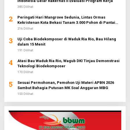
Indonesia Gelar Rakernas II Evaluasi Program Kerja
385 Dilihat
2
Peringati Hari Mangrove Sedunia, Lintas Ormas
Kekristenan Kota Bekasi Tanam 3.000 Pohon di Pantai
Sederhana
216 Dilihat
3
Uji Coba Biodekomposer di Waduk Ria Rio, Bau Hilang
dalam 15 Menit
191 Dilihat
4
Atasi Bau Waduk Ria Rio, Wagub DKI Tinjau Demonstrasi
Teknologi Biodekomposer
170 Dilihat
5
Sesuai Permohonan, Pemohon Uji Materi APBN 2026
Sambut Bahagia Putusan MK Soal Anggaran MBG
150 Dilihat