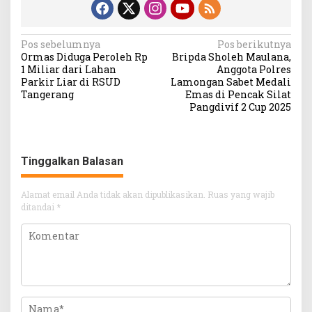
Navigasi
Pos sebelumnya
Pos berikutnya
Ormas Diduga Peroleh Rp
Bripda Sholeh Maulana,
pos
1 Miliar dari Lahan
Anggota Polres
Parkir Liar di RSUD
Lamongan Sabet Medali
Tangerang
Emas di Pencak Silat
Pangdivif 2 Cup 2025
Tinggalkan Balasan
Alamat email Anda tidak akan dipublikasikan.
Ruas yang wajib
ditandai
*