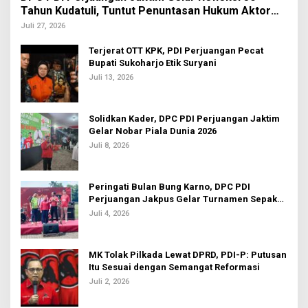
Tahun Kudatuli, Tuntut Penuntasan Hukum Aktor
Intelektual
Juli 27, 2026
Terjerat OTT KPK, PDI Perjuangan Pecat
Bupati Sukoharjo Etik Suryani
Juli 13, 2026
Solidkan Kader, DPC PDI Perjuangan Jaktim
Gelar Nobar Piala Dunia 2026
Juli 8, 2026
Peringati Bulan Bung Karno, DPC PDI
Perjuangan Jakpus Gelar Turnamen Sepak
Bola U-20
Juli 4, 2026
MK Tolak Pilkada Lewat DPRD, PDI-P: Putusan
Itu Sesuai dengan Semangat Reformasi
Juli 2, 2026