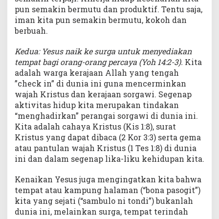
pun semakin bermutu dan produktif. Tentu saja,
iman kita pun semakin bermutu, kokoh dan
berbuah.
Kedua: Yesus naik ke surga untuk menyediakan
tempat bagi orang-orang percaya (Yoh 14:2-3).
Kita
adalah warga kerajaan Allah yang tengah
”check in” di dunia ini guna mencerminkan
wajah Kristus dan kerajaan sorgawi. Segenap
aktivitas hidup kita merupakan tindakan
“menghadirkan” perangai sorgawi di dunia ini.
Kita adalah cahaya Kristus (Kis 1:8), surat
Kristus yang dapat dibaca (2 Kor 3:3) serta gema
atau pantulan wajah Kristus (1 Tes 1:8) di dunia
ini dan dalam segenap lika-liku kehidupan kita.
Kenaikan Yesus juga mengingatkan kita bahwa
tempat atau kampung halaman (“bona pasogit”)
kita yang sejati (“sambulo ni tondi”) bukanlah
dunia ini, melainkan surga, tempat terindah