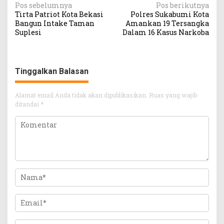
Navigasi
Pos sebelumnya
Pos berikutnya
Tirta Patriot Kota Bekasi
Polres Sukabumi Kota
pos
Bangun Intake Taman
Amankan 19 Tersangka
Suplesi
Dalam 16 Kasus Narkoba
Tinggalkan Balasan
Alamat email Anda tidak akan dipublikasikan.
Ruas yang wajib
ditandai
*