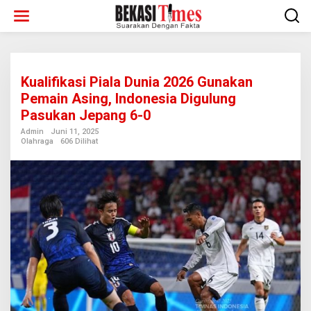
Lewati
ke
konten
Kualifikasi Piala Dunia 2026 Gunakan
Pemain Asing, Indonesia Digulung
Pasukan Jepang 6-0
Admin
Juni 11, 2025
Olahraga
606 Dilihat