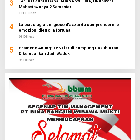
3
Terlibat Aliran Dana Demo Rp20 Juta, UBK Skors
Mahasiswanya 2 Semester
101 Dilihat
4
La psicologia del gioco d'azzardo comprendere le
emozioni dietro la fortuna
98 Dilihat
5
Pramono Anung: TPS Liar di Kampung Dukuh Akan
Dikembalikan Jadi Waduk
95 Dilihat