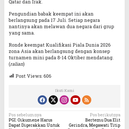
Qatar dan Irak.
Pengundian babak keempat ini akan
berlangsung pada 17 Juli. Setiap negara
nantinya akan melawan dua negara dari grup
yang sama.
Ronde keempat Kualifikasi Piala Dunia 2026
zona Asia akan berlangsung dengan konsep
turnamen mini pada 8-14 Oktiber mendatang.
(
ralian
)
Post Views:
606
Ikuti Kami
Navigasi
Pos sebelumnya
Pos berikutnya
PGI: Oikumene Harus
Bertemu Dua Elit
pos
Dapat Digerakkan Untuk
Gerindra, Megawati Titip