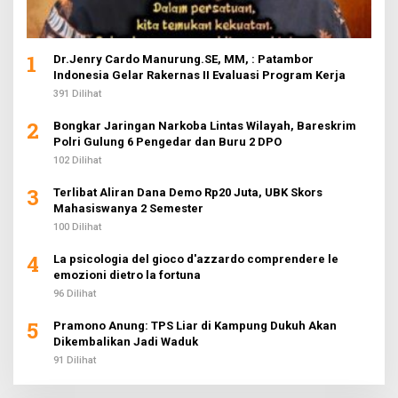
1
Dr.Jenry Cardo Manurung.SE, MM, : Patambor
Indonesia Gelar Rakernas II Evaluasi Program Kerja
391 Dilihat
2
Bongkar Jaringan Narkoba Lintas Wilayah, Bareskrim
Polri Gulung 6 Pengedar dan Buru 2 DPO
102 Dilihat
3
Terlibat Aliran Dana Demo Rp20 Juta, UBK Skors
Mahasiswanya 2 Semester
100 Dilihat
4
La psicologia del gioco d'azzardo comprendere le
emozioni dietro la fortuna
96 Dilihat
5
Pramono Anung: TPS Liar di Kampung Dukuh Akan
Dikembalikan Jadi Waduk
91 Dilihat