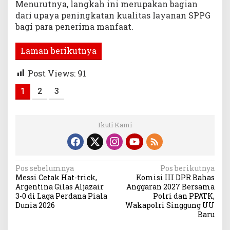
Menurutnya, langkah ini merupakan bagian
dari upaya peningkatan kualitas layanan SPPG
bagi para penerima manfaat.
Laman berikutnya
Post Views:
91
1
2
3
Ikuti Kami
Navigasi
Pos sebelumnya
Pos berikutnya
Messi Cetak Hat-trick,
Komisi III DPR Bahas
pos
Argentina Gilas Aljazair
Anggaran 2027 Bersama
3-0 di Laga Perdana Piala
Polri dan PPATK,
Dunia 2026
Wakapolri Singgung UU
Baru