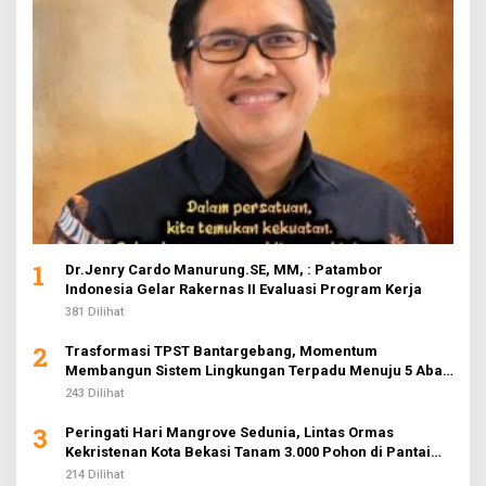
1
Dr.Jenry Cardo Manurung.SE, MM, : Patambor
Indonesia Gelar Rakernas II Evaluasi Program Kerja
381 Dilihat
2
Trasformasi TPST Bantargebang, Momentum
Membangun Sistem Lingkungan Terpadu Menuju 5 Abad
Jakarta
243 Dilihat
3
Peringati Hari Mangrove Sedunia, Lintas Ormas
Kekristenan Kota Bekasi Tanam 3.000 Pohon di Pantai
Sederhana
214 Dilihat