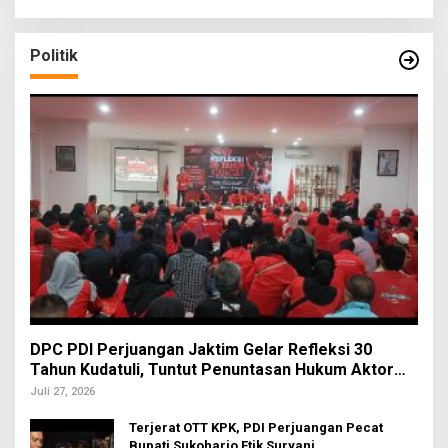
Politik
DPC PDI Perjuangan Jaktim Gelar Refleksi 30
Tahun Kudatuli, Tuntut Penuntasan Hukum Aktor
Intelektual
Juli 27, 2026
Terjerat OTT KPK, PDI Perjuangan Pecat
Bupati Sukoharjo Etik Suryani