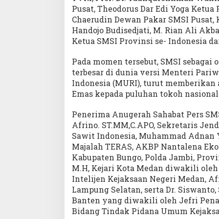
Pusat, Theodorus Dar Edi Yoga Ketua
Chaerudin Dewan Pakar SMSI Pusat
Handojo Budisedjati, M. Rian Ali Akb
Ketua SMSI Provinsi se- Indonesia d
Pada momen tersebut, SMSI sebagai or
terbesar di dunia versi Menteri Par
Indonesia (MURI), turut memberikan 
Emas kepada puluhan tokoh nasional
Penerima Anugerah Sahabat Pers SMSI
Afrino. ST.MM,C.APO, Sekretaris Jend
Sawit Indonesia, Muhammad Adnan Y
Majalah TERAS, AKBP Nantalena Eko 
Kabupaten Bungo, Polda Jambi, Provins
M.H, Kejari Kota Medan diwakili oleh
Intelijen Kejaksaan Negeri Medan, Afn
Lampung Selatan, serta Dr. Siswanto
Banten yang diwakili oleh Jefri Pe
Bidang Tindak Pidana Umum Kejaksa