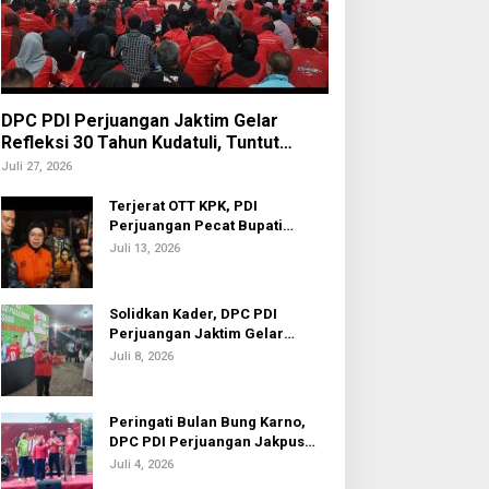
DPC PDI Perjuangan Jaktim Gelar
Refleksi 30 Tahun Kudatuli, Tuntut
Penuntasan Hukum Aktor Intelektual
Juli 27, 2026
Terjerat OTT KPK, PDI
Perjuangan Pecat Bupati
Sukoharjo Etik Suryani
Juli 13, 2026
Solidkan Kader, DPC PDI
Perjuangan Jaktim Gelar
Nobar Piala Dunia 2026
Juli 8, 2026
Peringati Bulan Bung Karno,
DPC PDI Perjuangan Jakpus
Gelar Turnamen Sepak Bola U-
Juli 4, 2026
20