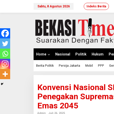
Lewati
ke
Sabtu, 8 Agustus 2026
Indeks Berita
konten
Home
Nasional
Politik
Hukum
Per
Berita Politik
Persija Jakarta
Mobil
PPP
Ger
Konvensi Nasional 
Penegakan Supremas
Emas 2045
Admin
Juli 26, 2025