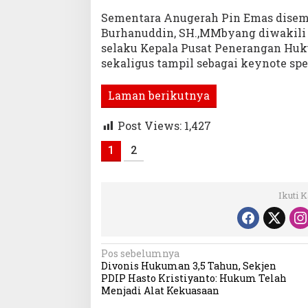
Sementara Anugerah Pin Emas disema
Burhanuddin, SH.,MMbyang diwakili
selaku Kepala Pusat Penerangan Hu
sekaligus tampil sebagai keynote spe
Laman berikutnya
Post Views:
1,427
1
2
Ikuti 
Navigasi
Pos sebelumnya
Divonis Hukuman 3,5 Tahun, Sekjen
pos
PDIP Hasto Kristiyanto: Hukum Telah
Menjadi Alat Kekuasaan