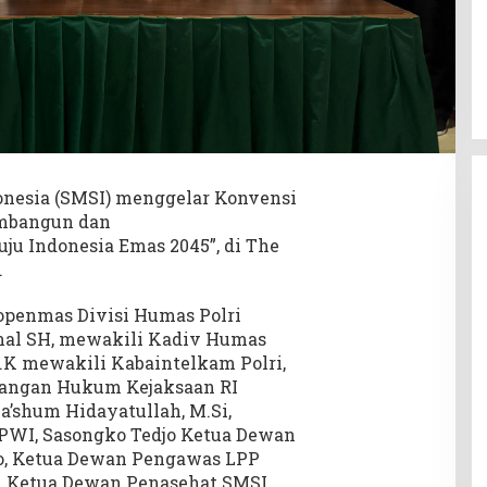
onesia (SMSI) menggelar Konvensi
embangun dan
 Indonesia Emas 2045”, di The
.
openmas Divisi Humas Polri
mal SH, mewakili Kadiv Humas
I.K mewakili Kabaintelkam Polri,
rangan Hukum Kejaksaan RI
a’shum Hidayatullah, M.Si,
WI, Sasongko Tedjo Ketua Dewan
o, Ketua Dewan Pengawas LPP
il Ketua Dewan Penasehat SMSI