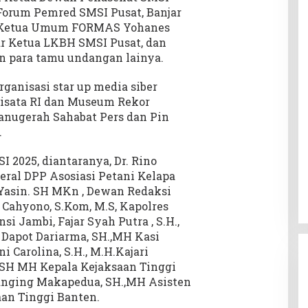
 Forum Pemred SMSI Pusat, Banjar
, Ketua Umum FORMAS Yohanes
ar Ketua LKBH SMSI Pusat, dan
an para tamu undangan lainya.
ganisasi star up media siber
iwisata RI dan Museum Rekor
anugerah Sahabat Pers dan Pin
.
 2025, diantaranya, Dr. Rino
eral DPP Asosiasi Petani Kelapa
asin. SH MKn , Dewan Redaksi
Cahyono, S.Kom, M.S, Kapolres
i Jambi, Fajar Syah Putra , S.H.,
 Dapot Dariarma, SH.,MH Kasi
i Carolina, S.H., M.H.Kajari
, SH MH Kepala Kejaksaan Tinggi
nanging Makapedua, SH.,MH Asisten
an Tinggi Banten.