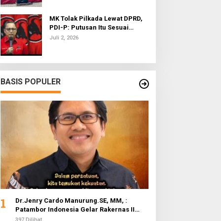
MK Tolak Pilkada Lewat DPRD,
PDI-P: Putusan Itu Sesuai
dengan Semangat Reformasi
Juli 2, 2026
BASIS POPULER
1
Dr.Jenry Cardo Manurung.SE, MM, :
Patambor Indonesia Gelar Rakernas II
Evaluasi Program Kerja
397 Dilihat