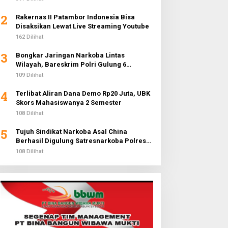
2
Rakernas II Patambor Indonesia Bisa
Disaksikan Lewat Live Streaming Youtube
162 Dilihat
3
Bongkar Jaringan Narkoba Lintas
Wilayah, Bareskrim Polri Gulung 6
Pengedar dan Buru 2 DPO
109 Dilihat
4
Terlibat Aliran Dana Demo Rp20 Juta, UBK
Skors Mahasiswanya 2 Semester
108 Dilihat
5
Tujuh Sindikat Narkoba Asal China
Berhasil Digulung Satresnarkoba Polres
Metro Jakarta Barat
108 Dilihat