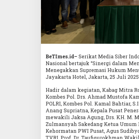
BeTImes.id–
Serikat Media Siber Ind
Nasional bertajuk “Sinergi dalam M
Menegakkan Supremasi Hukum Menuju
Jayakarta Hotel, Jakarta, 25 Juli 2025
Hadir dalam kegiatan, Kabag Mitra R
Kombes Pol. Drs. Ahmad Mustofa Ka
POLRI, Kombes Pol. Kamal Bahtiar, S.
Anang Supriatna, Kepala Pusat Pene
mewakili Jaksa Agung, Drs. KH. M. M
Zulmansyah Sakedang Ketua Umum P
Kehormatan PWI Pusat, Agus Sudiby
TVRI, Prof. Dr. Taufiqurokhman Wak