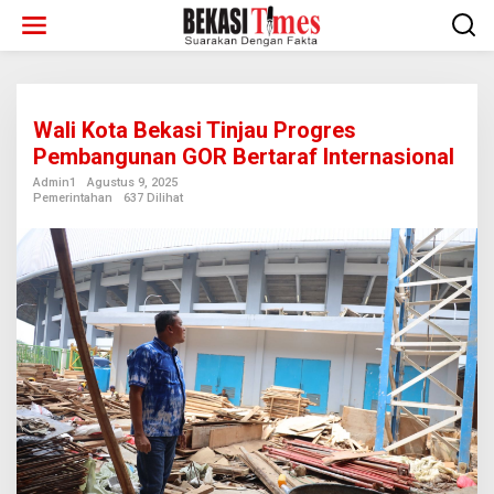
Lewati
ke
konten
Wali Kota Bekasi Tinjau Progres
Pembangunan GOR Bertaraf Internasional
Admin1
Agustus 9, 2025
Pemerintahan
637 Dilihat