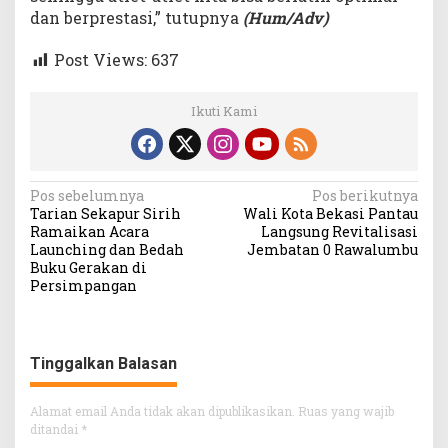
dan berprestasi,” tutupnya
(Hum/Adv)
Post Views:
637
Ikuti Kami
Navigasi
Pos sebelumnya
Pos berikutnya
Tarian Sekapur Sirih
Wali Kota Bekasi Pantau
pos
Ramaikan Acara
Langsung Revitalisasi
Launching dan Bedah
Jembatan 0 Rawalumbu
Buku Gerakan di
Persimpangan
Tinggalkan Balasan
Alamat email Anda tidak akan dipublikasikan.
Ruas yang wajib
ditandai
*