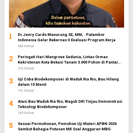
1
Dr.Jenry Cardo Manurung.SE, MM, : Patambor
Indonesia Gelar Rakernas II Evaluasi Program Kerja
384 Dilihat
2
Peringati Hari Mangrove Sedunia, Lintas Ormas
Kekristenan Kota Bekasi Tanam 3.000 Pohon di Pantai
Sederhana
216 Dilihat
3
Uji Coba Biodekomposer di Waduk Ria Rio, Bau Hilang
dalam 15 Menit
191 Dilihat
4
Atasi Bau Waduk Ria Rio, Wagub DKI Tinjau Demonstrasi
Teknologi Biodekomposer
169 Dilihat
5
Sesuai Permohonan, Pemohon Uji Materi APBN 2026
Sambut Bahagia Putusan MK Soal Anggaran MBG