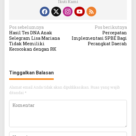
Ikuti Kami
Navigasi
Pos sebelumnya
Pos berikutnya
Hasil Tes DNA Anak
Percepatan
pos
Selegram Lisa Mariana
Implementasi SPBE Bagi
Tidak Memiliki
Perangkat Daerah
Kecocokan dengan RK
Tinggalkan Balasan
Alamat email Anda tidak akan dipublikasikan.
Ruas yang wajib
ditandai
*