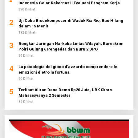
Indonesia Gelar Rakernas II Evaluasi Program Kerja
390 Dilihat
2
Uji Coba Biodekomposer di Waduk Ria Rio, Bau Hilang
dalam 15 Menit
192 Dilihat
3
Bongkar Jaringan Narkoba Lintas Wilayah, Bareskrim
Polri Gulung 6 Pengedar dan Buru 2 DPO
94 Dilihat
4
La psicologia del gioco d'azzardo comprendere le
emozioni dietro la fortuna
90 Dilihat
5
Terlibat Aliran Dana Demo Rp20 Juta, UBK Skors
Mahasiswanya 2 Semester
89 Dilihat