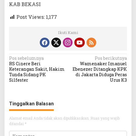
KAB BEKASI
Post Views:
1,177
Ikuti Kami
Navigasi
Pos sebelumnya
Pos berikutnya
RS Cinere Beri
Wamenaker Imanuel
pos
Keterangan Sakit, Hakim
Ebenezer Ditangkap KPK
Tunda Sidang PK
di Jakarta Diduga Peras
Silfester
Urus K3
Tinggalkan Balasan
Alamat email Anda tidak akan dipublikasikan.
Ruas yang wajib
ditandai
*