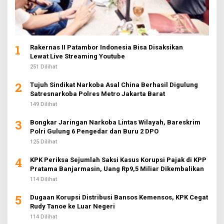
1
Rakernas II Patambor Indonesia Bisa Disaksikan
Lewat Live Streaming Youtube
251 Dilihat
2
Tujuh Sindikat Narkoba Asal China Berhasil Digulung
Satresnarkoba Polres Metro Jakarta Barat
149 Dilihat
3
Bongkar Jaringan Narkoba Lintas Wilayah, Bareskrim
Polri Gulung 6 Pengedar dan Buru 2 DPO
125 Dilihat
4
KPK Periksa Sejumlah Saksi Kasus Korupsi Pajak di KPP
Pratama Banjarmasin, Uang Rp9,5 Miliar Dikembalikan
114 Dilihat
5
Dugaan Korupsi Distribusi Bansos Kemensos, KPK Cegat
Rudy Tanoe ke Luar Negeri
114 Dilihat