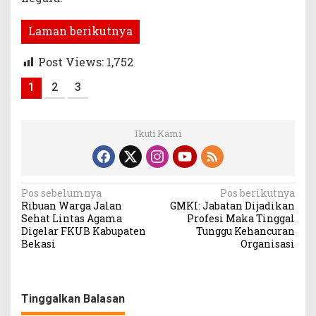
Laman berikutnya
Post Views:
1,752
1
2
3
Ikuti Kami
Navigasi
Pos sebelumnya
Pos berikutnya
Ribuan Warga Jalan
GMKI: Jabatan Dijadikan
pos
Sehat Lintas Agama
Profesi Maka Tinggal
Digelar FKUB Kabupaten
Tunggu Kehancuran
Bekasi
Organisasi
Tinggalkan Balasan