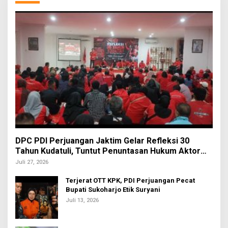
DPC PDI Perjuangan Jaktim Gelar Refleksi 30
Tahun Kudatuli, Tuntut Penuntasan Hukum Aktor
Intelektual
Juli 27, 2026
Terjerat OTT KPK, PDI Perjuangan Pecat
Bupati Sukoharjo Etik Suryani
Juli 13, 2026