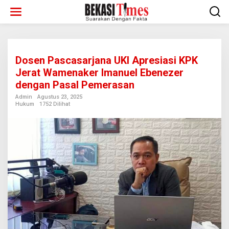
Lewati
ke
konten
Dosen Pascasarjana UKI Apresiasi KPK
Jerat Wamenaker Imanuel Ebenezer
dengan Pasal Pemerasan
Admin
Agustus 23, 2025
Hukum
1752 Dilihat