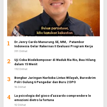
1
Dr.Jenry Cardo Manurung.SE, MM, : Patambor
Indonesia Gelar Rakernas II Evaluasi Program Kerja
391 Dilihat
2
Uji Coba Biodekomposer di Waduk Ria Rio, Bau Hilang
dalam 15 Menit
192 Dilihat
3
Bongkar Jaringan Narkoba Lintas Wilayah, Bareskrim
Polri Gulung 6 Pengedar dan Buru 2 DPO
96 Dilihat
4
La psicologia del gioco d'azzardo comprendere le
emozioni dietro la fortuna
92 Dilihat