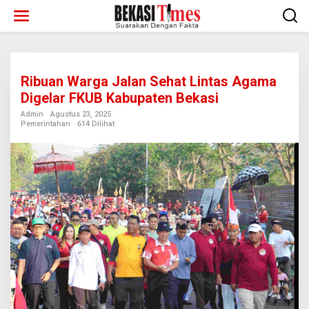
Lewati
ke
konten
Ribuan Warga Jalan Sehat Lintas Agama
Digelar FKUB Kabupaten Bekasi
Admin
Agustus 23, 2025
Pemerintahan
614 Dilihat