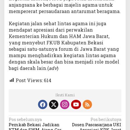
anjangsana ke berbagai majelis agama untuk
mempererat persaudaraan antarumat beragama.
Kegiatan jalan sehat lintas agama ini juga
mendapat apresiasi dari perwakilan
Kementerian Hukum dan HAM Jawa Barat,
yang menyebut FKUB Kabupaten Bekasi
sebagai satu-satunya forum di Jawa Barat yang
mampu menghadirkan kegiatan lintas agama
dengan skala besar dan bisa menjadi role model
bagi daerah lain.(
adv
)
Post Views:
614
Ikuti Kami
Navigasi
Pos sebelumnya
Pos berikutnya
Pemkab Bekasi Jadikan
Dosen Pascasarjana UKI
pos
KTM dan SWM Ajang Car
Apresiasi KPK Jerat