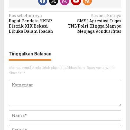
Navigasi
Pos sebelumnya
Pos berikutnya
Rapat Pendeta HKBP
SMSI Apresiasi Tugas
pos
Distrik XIX Bekasi
TNI/Polri Hingga Mampu
Dibuka Dalam Ibadah
Menjaga Kondusifitas
Tinggalkan Balasan
Alamat email Anda tidak akan dipublikasikan.
Ruas yang wajib
ditandai
*