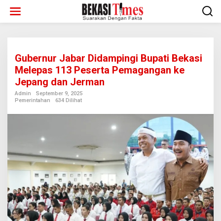
Lewati
ke
konten
Gubernur Jabar Didampingi Bupati Bekasi
Melepas 113 Peserta Pemagangan ke
Jepang dan Jerman
Admin
September 9, 2025
Pemerintahan
634 Dilihat