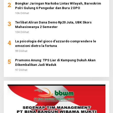
2
Bongkar Jaringan Narkoba Lintas Wilayah, Bareskrim
Polri Gulung 6 Pengedar dan Buru 2 DPO
106 Dilihat
3
Terlibat Aliran Dana Demo Rp20 Juta, UBK Skors
Mahasiswanya 2 Semester
104 Dilihat
4
La psicologia del gioco d'azzardo comprendere le
emozioni dietro la fortuna
99 Dilihat
5
Pramono Anung: TPS Liar di Kampung Dukuh Akan
Dikembalikan Jadi Waduk
97 Dilihat