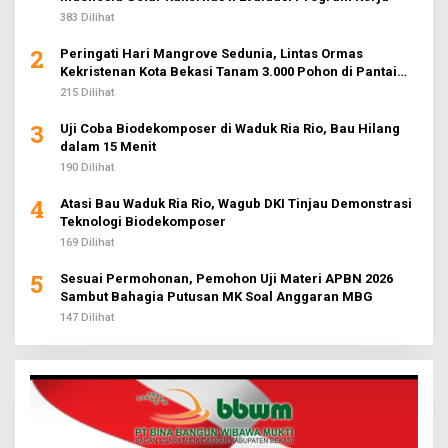
383 Dilihat
2
Peringati Hari Mangrove Sedunia, Lintas Ormas
Kekristenan Kota Bekasi Tanam 3.000 Pohon di Pantai
Sederhana
215 Dilihat
3
Uji Coba Biodekomposer di Waduk Ria Rio, Bau Hilang
dalam 15 Menit
190 Dilihat
4
Atasi Bau Waduk Ria Rio, Wagub DKI Tinjau Demonstrasi
Teknologi Biodekomposer
169 Dilihat
5
Sesuai Permohonan, Pemohon Uji Materi APBN 2026
Sambut Bahagia Putusan MK Soal Anggaran MBG
147 Dilihat