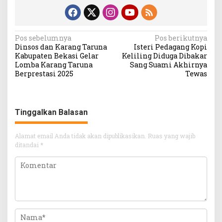
Navigasi
Pos sebelumnya
Pos berikutnya
Dinsos dan Karang Taruna
Isteri Pedagang Kopi
pos
Kabupaten Bekasi Gelar
Keliling Diduga Dibakar
Lomba Karang Taruna
Sang Suami Akhirnya
Berprestasi 2025
Tewas
Tinggalkan Balasan
Alamat email Anda tidak akan dipublikasikan.
Ruas yang wajib
ditandai
*