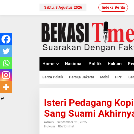
Lewati
ke
Sabtu, 8 Agustus 2026
Indeks Berita
konten
Home
Nasional
Politik
Hukum
Per
Berita Politik
Persija Jakarta
Mobil
PPP
Ger
Isteri Pedagang Kopi
Sang Suami Akhirny
Admin
September 21, 2025
Hukum
857 Dilihat