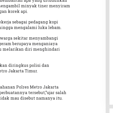
 membantah apa yang dituduhkan
 mengambil minyak tiner menyiram
an korek api.
ekerja sebagai pedagang kopi
hingga mengalami luka lebam.
 warga sekitar menyambangi
 geram berupaya menganiaya
u melarikan diri menghindari
kan diringkus polisi dan
tro Jakarta Timur.
ahanan Polres Metro Jakarta
perbuatannya tersebut,”ujar salah
tidak mau disebut namanya itu.