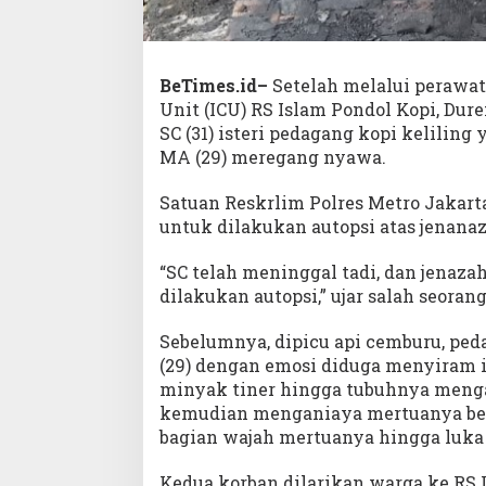
BeTimes.id–
Setelah melalui perawata
Unit (ICU) RS Islam Pondol Kopi, Dur
SC (31) isteri pedagang kopi keliling
MA (29) meregang nyawa.
Satuan Reskrlim Polres Metro Jakart
untuk dilakukan autopsi atas jenana
“SC telah meninggal tadi, dan jenaza
dilakukan autopsi,” ujar salah seorang
Sebelumnya, dipicu api cemburu, peda
(29) dengan emosi diduga menyiram is
minyak tiner hingga tubuhnya menga
kemudian menganiaya mertuanya ber
bagian wajah mertuanya hingga luka
Kedua korban dilarikan warga ke RS 