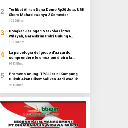
2
Terlibat Aliran Dana Demo Rp20 Juta, UBK
Skors Mahasiswanya 2 Semester
102 Dilihat
3
Bongkar Jaringan Narkoba Lintas
Wilayah, Bareskrim Polri Gulung 6
Pengedar dan Buru 2 DPO
102 Dilihat
4
La psicologia del gioco d'azzardo
comprendere le emozioni dietro la
fortuna
98 Dilihat
5
Pramono Anung: TPS Liar di Kampung
Dukuh Akan Dikembalikan Jadi Waduk
95 Dilihat