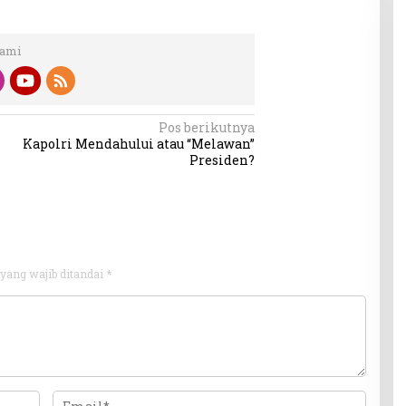
Kami
Pos berikutnya
Kapolri Mendahului atau “Melawan”
Presiden?
yang wajib ditandai
*