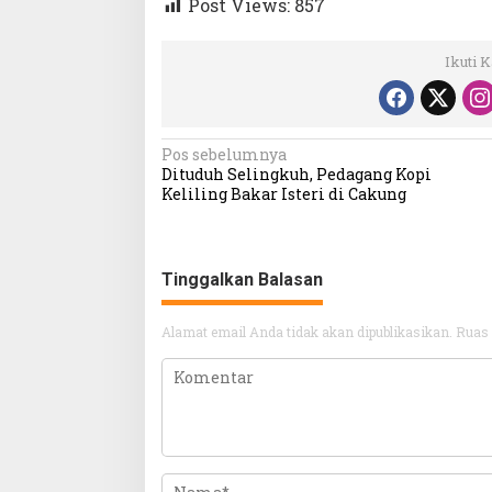
Post Views:
857
Ikuti 
Navigasi
Pos sebelumnya
Dituduh Selingkuh, Pedagang Kopi
pos
Keliling Bakar Isteri di Cakung
Tinggalkan Balasan
Alamat email Anda tidak akan dipublikasikan.
Ruas 