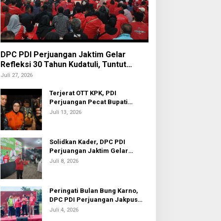
DPC PDI Perjuangan Jaktim Gelar
Refleksi 30 Tahun Kudatuli, Tuntut
Penuntasan Hukum Aktor Intelektual
Juli 27, 2026
Terjerat OTT KPK, PDI
Perjuangan Pecat Bupati
Sukoharjo Etik Suryani
Juli 13, 2026
Solidkan Kader, DPC PDI
Perjuangan Jaktim Gelar
Nobar Piala Dunia 2026
Juli 8, 2026
Peringati Bulan Bung Karno,
DPC PDI Perjuangan Jakpus
Gelar Turnamen Sepak Bola U-
Juli 4, 2026
20