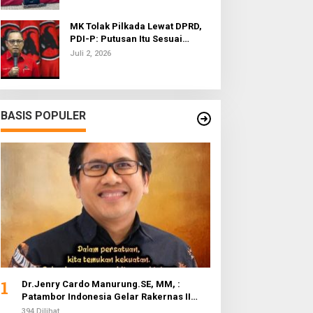
MK Tolak Pilkada Lewat DPRD,
PDI-P: Putusan Itu Sesuai
dengan Semangat Reformasi
Juli 2, 2026
BASIS POPULER
1
Dr.Jenry Cardo Manurung.SE, MM, :
Patambor Indonesia Gelar Rakernas II
Evaluasi Program Kerja
394 Dilihat