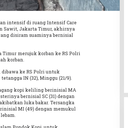
n intensif di ruang Intensif Care
en Sawit, Jakarta Timur, akhirnya
 yang disiram suaminya bernisial
a Timur merujuk korban ke RS Polri
zah korban.
h dibawa ke RS Polri untuk
 tetangga IN (32), Minggu (21/9).
gang kopi keliling berinisial MA
terinya bernisial SC (31) dengan
kibatkan luka bakar. Tersangka
inisial MI (49) dengan memukul
 lebam.
Islam Pondok Kopi, untuk