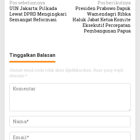
Navigasi
Pos sebelumnya
Pos berikutnya
UIN Jakarta: Pilkada
Presiden Prabowo Dapuk
pos
Lewat DPRD Mengingkari
Wamendagri Ribka
Semangat Reformasi
Haluk Jabat Ketua Komite
Eksekutif Percepatan
Pembangunan Papua
Tinggalkan Balasan
Alamat email Anda tidak akan dipublikasikan.
Ruas yang wajib
ditandai
*