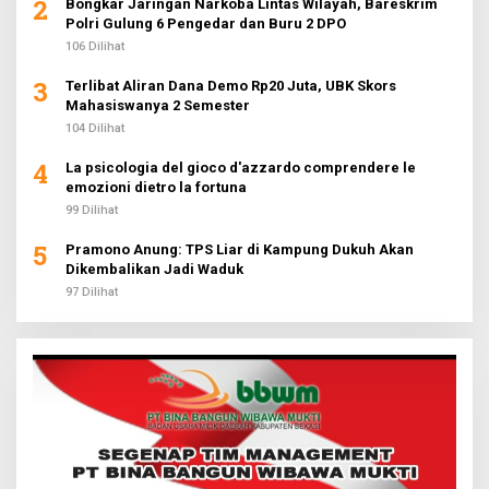
2
Bongkar Jaringan Narkoba Lintas Wilayah, Bareskrim
Polri Gulung 6 Pengedar dan Buru 2 DPO
106 Dilihat
3
Terlibat Aliran Dana Demo Rp20 Juta, UBK Skors
Mahasiswanya 2 Semester
104 Dilihat
4
La psicologia del gioco d'azzardo comprendere le
emozioni dietro la fortuna
99 Dilihat
5
Pramono Anung: TPS Liar di Kampung Dukuh Akan
Dikembalikan Jadi Waduk
97 Dilihat