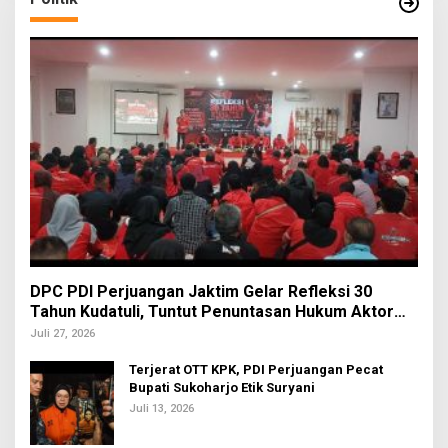
DPC PDI Perjuangan Jaktim Gelar Refleksi 30
Tahun Kudatuli, Tuntut Penuntasan Hukum Aktor
Intelektual
Juli 27, 2026
Terjerat OTT KPK, PDI Perjuangan Pecat
Bupati Sukoharjo Etik Suryani
Juli 13, 2026