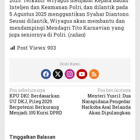
2025. Terkahir Wiyagus menjabat Kepala Badan
Inteljen dan Keamanan Polri, dan dilantik pada
5 Agustus 2025 menggantikan Syahar Diantono.
Seusai dilantik, Wiyagus akan membantu dan
mendampingi Mendagri Tito Karnavian yang
juga seniornya di Polri. (
ralian
)
Post Views:
903
Ikuti Kami
Navigasi
Pos sebelumnya
Pos berikutnya
KPU DKI: Berdasarkan
Menteri Yusril: Dua
pos
UU DKJ, Pileg 2029
Narapidana Pengedar
Berpotensi Berkurang
Narkoba Asal Belanda
Menjadi 100 Kursi DPRD
Akan Dipulangkan
Tinggalkan Balasan