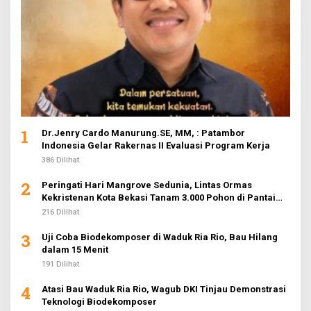
1
Dr.Jenry Cardo Manurung.SE, MM, : Patambor
Indonesia Gelar Rakernas II Evaluasi Program Kerja
386 Dilihat
2
Peringati Hari Mangrove Sedunia, Lintas Ormas
Kekristenan Kota Bekasi Tanam 3.000 Pohon di Pantai
Sederhana
216 Dilihat
3
Uji Coba Biodekomposer di Waduk Ria Rio, Bau Hilang
dalam 15 Menit
191 Dilihat
4
Atasi Bau Waduk Ria Rio, Wagub DKI Tinjau Demonstrasi
Teknologi Biodekomposer