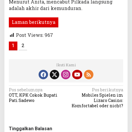
Menurut Anita, mencabut Pilkada langsung
adalah akhir dari kemunduran.
Laman berikutnya
Post Views:
967
1
2
Ikuti Kami
Navigasi
Pos sebelumnya
Pos berikutnya
OTT, KPK Cokok Bupati
Mobiles Spielen im
pos
Pati Sadewo
Lizaro Casino:
Komfortabel oder nicht?
Tinggalkan Balasan