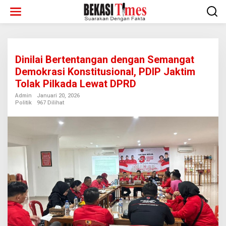
Lewati
ke
konten
Dinilai Bertentangan dengan Semangat
Demokrasi Konstitusional, PDIP Jaktim
Tolak Pilkada Lewat DPRD
Admin
Januari 20, 2026
Politik
967 Dilihat