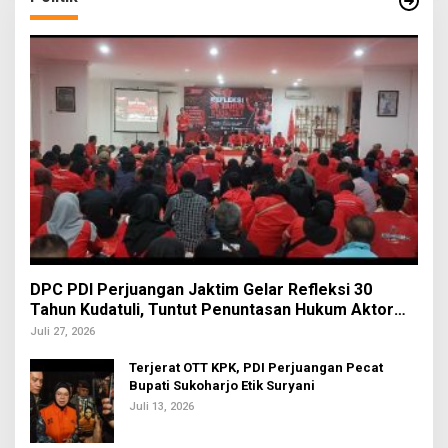
DPC PDI Perjuangan Jaktim Gelar Refleksi 30
Tahun Kudatuli, Tuntut Penuntasan Hukum Aktor
Intelektual
Juli 27, 2026
Terjerat OTT KPK, PDI Perjuangan Pecat
Bupati Sukoharjo Etik Suryani
Juli 13, 2026