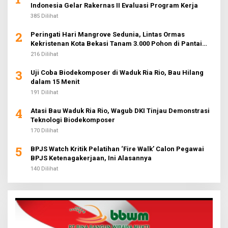
Indonesia Gelar Rakernas II Evaluasi Program Kerja
385 Dilihat
2
Peringati Hari Mangrove Sedunia, Lintas Ormas
Kekristenan Kota Bekasi Tanam 3.000 Pohon di Pantai
Sederhana
216 Dilihat
3
Uji Coba Biodekomposer di Waduk Ria Rio, Bau Hilang
dalam 15 Menit
191 Dilihat
4
Atasi Bau Waduk Ria Rio, Wagub DKI Tinjau Demonstrasi
Teknologi Biodekomposer
170 Dilihat
5
BPJS Watch Kritik Pelatihan ‘Fire Walk’ Calon Pegawai
BPJS Ketenagakerjaan, Ini Alasannya
140 Dilihat