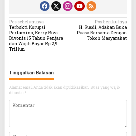
Navigasi
Pos sebelumnya
Pos berikutnya
Terbukti Korupsi
H. Rusdi, Adakan Buka
pos
Pertamina, Kerry Riza
Puasa Bersama Dengan
Divonis 15 Tahun Penjara
Tokoh Masyarakat
dan Wajib Bayar Rp 2,9
Triliun
Tinggalkan Balasan
Alamat email Anda tidak akan dipublikasikan.
Ruas yang wajib
ditandai
*