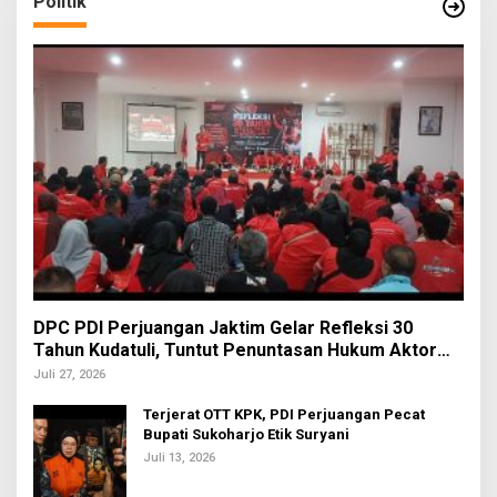
Politik
DPC PDI Perjuangan Jaktim Gelar Refleksi 30
Tahun Kudatuli, Tuntut Penuntasan Hukum Aktor
Intelektual
Juli 27, 2026
Terjerat OTT KPK, PDI Perjuangan Pecat
Bupati Sukoharjo Etik Suryani
Juli 13, 2026