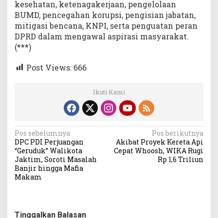
kesehatan, ketenagakerjaan, pengelolaan
BUMD, pencegahan korupsi, pengisian jabatan,
mitigasi bencana, KNPI, serta penguatan peran
DPRD dalam mengawal aspirasi masyarakat.
(***)
Post Views:
666
Ikuti Kami
Navigasi
Pos sebelumnya
Pos berikutnya
DPC PDI Perjuangan
Akibat Proyek Kereta Api
pos
“Geruduk” Walikota
Cepat Whoosh, WIKA Rugi
Jaktim, Soroti Masalah
Rp 1,6 Triliun
Banjir hingga Mafia
Makam
Tinggalkan Balasan