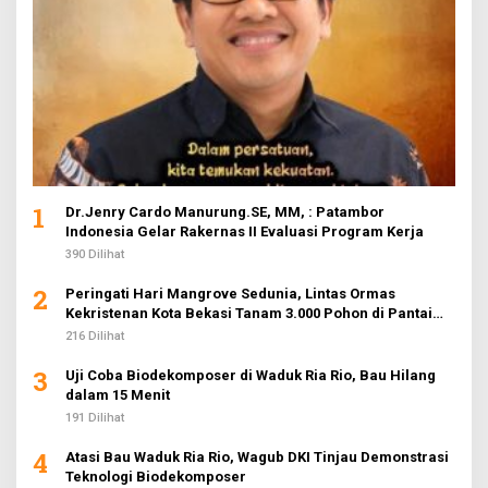
1
Dr.Jenry Cardo Manurung.SE, MM, : Patambor
Indonesia Gelar Rakernas II Evaluasi Program Kerja
390 Dilihat
2
Peringati Hari Mangrove Sedunia, Lintas Ormas
Kekristenan Kota Bekasi Tanam 3.000 Pohon di Pantai
Sederhana
216 Dilihat
3
Uji Coba Biodekomposer di Waduk Ria Rio, Bau Hilang
dalam 15 Menit
191 Dilihat
4
Atasi Bau Waduk Ria Rio, Wagub DKI Tinjau Demonstrasi
Teknologi Biodekomposer