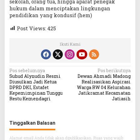
sekolah, orang tua, hingga aparat penegak
hukum dalam menciptakan lingkungan
pendidikan yang kondusif (hem)
Post Views:
425
Ikuti Kami
Navigasi
Pos sebelumnya
Pos berikutnya
Suhud Alynudin Resmi
Dewan Ahmadi Madong
pos
Diusulkan Jadi Ketua
Realisasikan Aspirasi
DPRD DKI, Estafet
Warga RW 04 Kelurahan
Kepemimpinan Tunggu
Jatikramat Kecamatan
Restu Kemendagri
Jatiasih
Tinggalkan Balasan
Alamat email Anda tidak akan dipublikasikan.
Ruas yang wajib