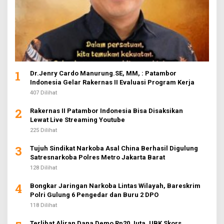
1
Dr.Jenry Cardo Manurung.SE, MM, : Patambor
Indonesia Gelar Rakernas II Evaluasi Program Kerja
407 Dilihat
2
Rakernas II Patambor Indonesia Bisa Disaksikan
Lewat Live Streaming Youtube
225 Dilihat
3
Tujuh Sindikat Narkoba Asal China Berhasil Digulung
Satresnarkoba Polres Metro Jakarta Barat
128 Dilihat
4
Bongkar Jaringan Narkoba Lintas Wilayah, Bareskrim
Polri Gulung 6 Pengedar dan Buru 2 DPO
118 Dilihat
Terlibat Aliran Dana Demo Rp20 Juta, UBK Skors