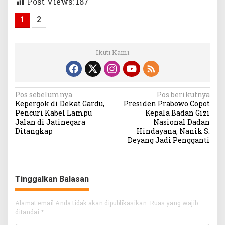
Post Views:
187
1
2
Ikuti Kami
Navigasi
Pos sebelumnya
Pos berikutnya
Kepergok di Dekat Gardu,
Presiden Prabowo Copot
pos
Pencuri Kabel Lampu
Kepala Badan Gizi
Jalan di Jatinegara
Nasional Dadan
Ditangkap
Hindayana, Nanik S.
Deyang Jadi Pengganti
Tinggalkan Balasan
Alamat email Anda tidak akan dipublikasikan.
Ruas yang wajib
ditandai
*