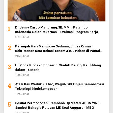
1
Dr.Jenry Cardo Manurung.SE, MM, : Patambor
Indonesia Gelar Rakernas II Evaluasi Program Kerja
383 Dilihat
2
Peringati Hari Mangrove Sedunia, Lintas Ormas
Kekristenan Kota Bekasi Tanam 3.000 Pohon di Pantai
Sederhana
215 Dilihat
3
Uji Coba Biodekomposer di Waduk Ria Rio, Bau Hilang
dalam 15 Menit
190 Dilihat
4
Atasi Bau Waduk Ria Rio, Wagub DKI Tinjau Demonstrasi
Teknologi Biodekomposer
169 Dilihat
5
Sesuai Permohonan, Pemohon Uji Materi APBN 2026
Sambut Bahagia Putusan MK Soal Anggaran MBG
147 Dilihat