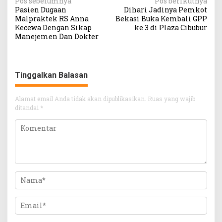
Navigasi
Pos sebelumnya
Pos berikutnya
Pasien Dugaan
Dihari Jadinya Pemkot
pos
Malpraktek RS Anna
Bekasi Buka Kembali GPP
Kecewa Dengan Sikap
ke 3 di Plaza Cibubur
Manejemen Dan Dokter
Tinggalkan Balasan
Alamat email Anda tidak akan dipublikasikan.
Ruas yang wajib
ditandai
*