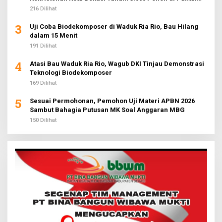
Sederhana
216 Dilihat
3
Uji Coba Biodekomposer di Waduk Ria Rio, Bau Hilang
dalam 15 Menit
191 Dilihat
4
Atasi Bau Waduk Ria Rio, Wagub DKI Tinjau Demonstrasi
Teknologi Biodekomposer
169 Dilihat
5
Sesuai Permohonan, Pemohon Uji Materi APBN 2026
Sambut Bahagia Putusan MK Soal Anggaran MBG
150 Dilihat