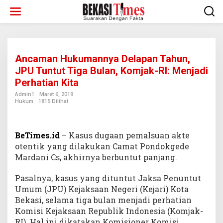
Lewati
ke
konten
Ancaman Hukumannya Delapan Tahun,
JPU Tuntut Tiga Bulan, Komjak-RI: Menjadi
Perhatian Kita
Admin1
Maret 6, 2019
Hukum
1815 Dilihat
BeTimes.id
– Kasus dugaan pemalsuan akte
otentik yang dilakukan Camat Pondokgede
Mardani Cs, akhirnya berbuntut panjang.
Pasalnya, kasus yang dituntut Jaksa Penuntut
Umum (JPU) Kejaksaan Negeri (Kejari) Kota
Bekasi, selama tiga bulan menjadi perhatian
Komisi Kejaksaan Republik Indonesia (Komjak-
RI). Hal ini dikatakan Komisioner Komisi