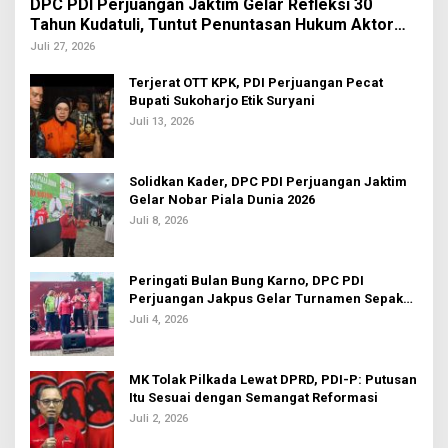
DPC PDI Perjuangan Jaktim Gelar Refleksi 30
Tahun Kudatuli, Tuntut Penuntasan Hukum Aktor
Intelektual
Juli 27, 2026
Terjerat OTT KPK, PDI Perjuangan Pecat
Bupati Sukoharjo Etik Suryani
Juli 13, 2026
Solidkan Kader, DPC PDI Perjuangan Jaktim
Gelar Nobar Piala Dunia 2026
Juli 8, 2026
Peringati Bulan Bung Karno, DPC PDI
Perjuangan Jakpus Gelar Turnamen Sepak
Bola U-20
Juli 4, 2026
MK Tolak Pilkada Lewat DPRD, PDI-P: Putusan
Itu Sesuai dengan Semangat Reformasi
Juli 2, 2026