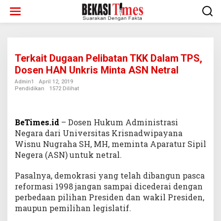
Lewati
ke
konten
Terkait Dugaan Pelibatan TKK Dalam TPS,
Dosen HAN Unkris Minta ASN Netral
Admin1
April 12, 2019
Pendidikan
1572 Dilihat
BeTimes.id
– Dosen Hukum Administrasi
Negara dari Universitas Krisnadwipayana
Wisnu Nugraha SH, MH, meminta Aparatur Sipil
Negera (ASN) untuk netral.
Pasalnya, demokrasi yang telah dibangun pasca
reformasi 1998 jangan sampai dicederai dengan
perbedaan pilihan Presiden dan wakil Presiden,
maupun pemilihan legislatif.