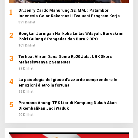
1
Dr.Jenry Cardo Manurung.SE, MM, : Patambor
Indonesia Gelar Rakernas II Evaluasi Program Kerja
391 Dilihat
2
Bongkar Jaringan Narkoba Lintas Wilayah, Bareskrim
Polri Gulung 6 Pengedar dan Buru 2 DPO
101 Dilihat
3
Terlibat Aliran Dana Demo Rp20 Juta, UBK Skors
Mahasiswanya 2 Semester
99 Dilihat
4
La psicologia del gioco d'azzardo comprendere le
emozioni dietro la fortuna
95 Dilihat
5
Pramono Anung: TPS Liar di Kampung Dukuh Akan
Dikembalikan Jadi Waduk
90 Dilihat