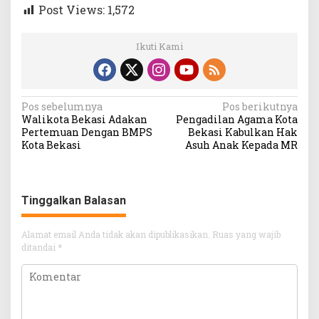
Post Views:
1,572
Ikuti Kami
Navigasi
Pos sebelumnya
Pos berikutnya
Walikota Bekasi Adakan
Pengadilan Agama Kota
pos
Pertemuan Dengan BMPS
Bekasi Kabulkan Hak
Kota Bekasi
Asuh Anak Kepada MR
Tinggalkan Balasan
Alamat email Anda tidak akan dipublikasikan.
Ruas yang wajib
ditandai
*