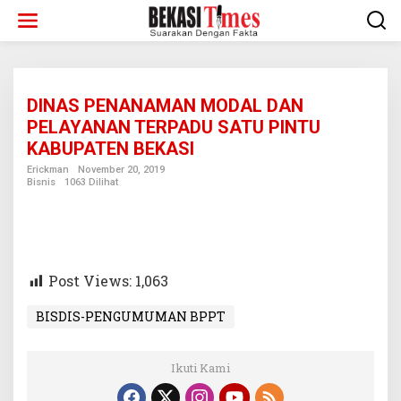
Lewati
ke
konten
DINAS PENANAMAN MODAL DAN
PELAYANAN TERPADU SATU PINTU
KABUPATEN BEKASI
Erickman
November 20, 2019
Bisnis
1063 Dilihat
Post Views:
1,063
BISDIS-PENGUMUMAN BPPT
Ikuti Kami