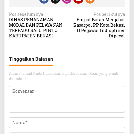
Navigasi
Pos sebelumnya
Pos berikutnya
DINAS PENANAMAN
Empat Bulan Menjabat
pos
MODAL DAN PELAYANAN
Kasatpol PP Kota Bekasi
TERPADU SATU PINTU
11 Pegawai Indispliner
KABUPATEN BEKASI
Dipecat
Tinggalkan Balasan
Alamat email Anda tidak akan dipublikasikan.
Ruas yang wajib
ditandai
*