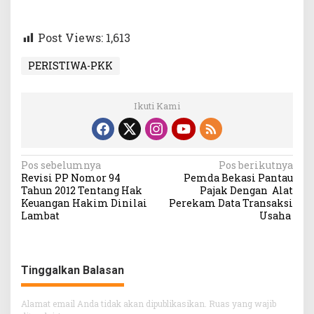
Post Views:
1,613
PERISTIWA-PKK
Ikuti Kami
Navigasi
Pos sebelumnya
Pos berikutnya
Revisi PP Nomor 94
Pemda Bekasi Pantau
pos
Tahun 2012 Tentang Hak
Pajak Dengan Alat
Keuangan Hakim Dinilai
Perekam Data Transaksi
Lambat
Usaha
Tinggalkan Balasan
Alamat email Anda tidak akan dipublikasikan.
Ruas yang wajib