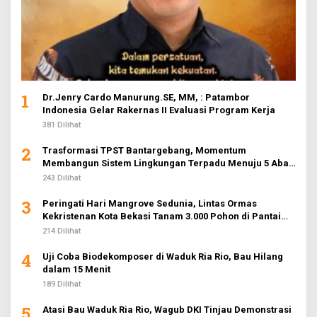
1
Dr.Jenry Cardo Manurung.SE, MM, : Patambor
Indonesia Gelar Rakernas II Evaluasi Program Kerja
381 Dilihat
2
Trasformasi TPST Bantargebang, Momentum
Membangun Sistem Lingkungan Terpadu Menuju 5 Abad
Jakarta
243 Dilihat
3
Peringati Hari Mangrove Sedunia, Lintas Ormas
Kekristenan Kota Bekasi Tanam 3.000 Pohon di Pantai
Sederhana
214 Dilihat
4
Uji Coba Biodekomposer di Waduk Ria Rio, Bau Hilang
dalam 15 Menit
189 Dilihat
5
Atasi Bau Waduk Ria Rio, Wagub DKI Tinjau Demonstrasi