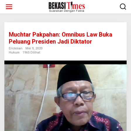
Lewati
ke
konten
Muchtar Pakpahan: Omnibus Law Buka
Peluang Presiden Jadi Diktator
Erickman
Mei 9, 2020
Hukum
1965 Dilihat