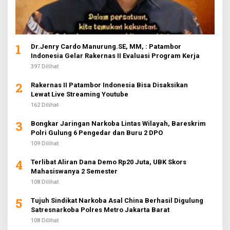
1
Dr.Jenry Cardo Manurung.SE, MM, : Patambor
Indonesia Gelar Rakernas II Evaluasi Program Kerja
397 Dilihat
2
Rakernas II Patambor Indonesia Bisa Disaksikan
Lewat Live Streaming Youtube
162 Dilihat
3
Bongkar Jaringan Narkoba Lintas Wilayah, Bareskrim
Polri Gulung 6 Pengedar dan Buru 2 DPO
109 Dilihat
4
Terlibat Aliran Dana Demo Rp20 Juta, UBK Skors
Mahasiswanya 2 Semester
108 Dilihat
5
Tujuh Sindikat Narkoba Asal China Berhasil Digulung
Satresnarkoba Polres Metro Jakarta Barat
108 Dilihat