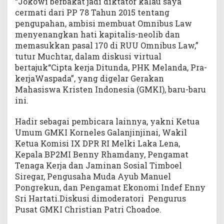
“Jokowi berbakat jadi diktator kalau saya
cermati dari PP 78 Tahun 2015 tentang
pengupahan, ambisi membuat Omnibus Law
menyenangkan hati kapitalis-neolib dan
memasukkan pasal 170 di RUU Omnibus Law,”
tutur Muchtar, dalam diskusi virtual
bertajuk“Cipta kerja Ditunda, PHK Melanda, Pra-
kerjaWaspada”, yang digelar Gerakan
Mahasiswa Kristen Indonesia (GMKI), baru-baru
ini.
Hadir sebagai pembicara lainnya, yakni Ketua
Umum GMKI Korneles Galanjinjinai, Wakil
Ketua Komisi IX DPR RI Melki Laka Lena,
Kepala BP2MI Benny Rhamdany, Pengamat
Tenaga Kerja dan Jaminan Sosial Timboel
Siregar, Pengusaha Muda Ayub Manuel
Pongrekun, dan Pengamat Ekonomi Indef Enny
Sri Hartati.Diskusi dimoderatori Pengurus
Pusat GMKI Christian Patri Choadoe.