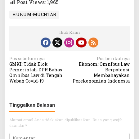
Post Views:
1,965
HUKUM-MUCHTAR
Ikuti Kami
Navigasi
Pos sebelumnya
Pos berikutnya
GMKI: Tidak Elok
Ekonom: Omnibus Law
pos
Pemerintah-DPR Bahas
Berpotensi
Omnibus Law di Tengah
Membahayakan
Wabah Covid-19
Perekonomian Indonesia
Tinggalkan Balasan
Alamat email Anda tidak akan dipublikasikan.
Ruas yang wajib
ditandai
*