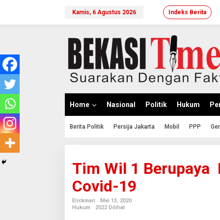
Lewati
ke
Kamis, 6 Agustus 2026
Indeks Berita
konten
Home
Nasional
Politik
Hukum
Per
Berita Politik
Persija Jakarta
Mobil
PPP
Ger
Tim Wil 1 Berupaya 
Covid-19
Erickman
Mei 13, 2020
Hukum
2022 Dilihat