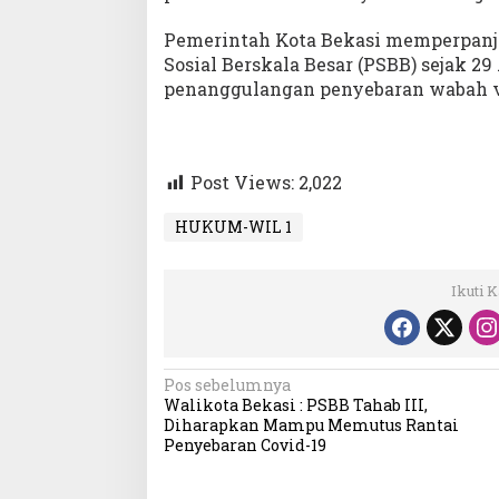
Pemerintah Kota Bekasi memperpan
Sosial Berskala Besar (PSBB) sejak 29
penanggulangan penyebaran wabah vi
Post Views:
2,022
HUKUM-WIL 1
Ikuti 
Navigasi
Pos sebelumnya
Walikota Bekasi : PSBB Tahab III,
pos
Diharapkan Mampu Memutus Rantai
Penyebaran Covid-19