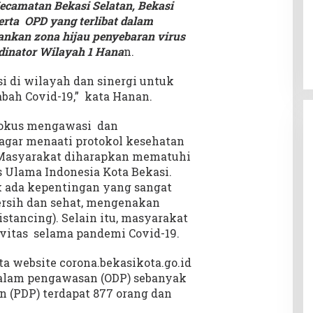
 Kecamatan Bekasi Selatan, Bekasi
erta OPD yang terlibat dalam
kan zona hijau penyebaran virus
rdinator Wilayah 1 Hana
n.
si di wilayah dan sinergi untuk
bah Covid-19,” kata Hanan.
 fokus mengawasi dan
gar menaati protokol kesehatan
 Masyarakat diharapkan mematuhi
 Ulama Indonesia Kota Bekasi.
ak ada kepentingan yang sangat
rsih dan sehat, mengenakan
istancing). Selain itu, masyarakat
vitas selama pandemi Covid-19.
ata website corona.bekasikota.go.id
dalam pengawasan (ODP) sebanyak
 (PDP) terdapat 877 orang dan