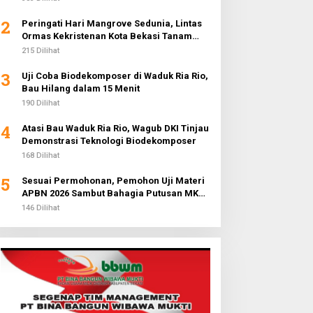
2
Peringati Hari Mangrove Sedunia, Lintas
Ormas Kekristenan Kota Bekasi Tanam
3.000 Pohon di Pantai Sederhana
215 Dilihat
3
Uji Coba Biodekomposer di Waduk Ria Rio,
Bau Hilang dalam 15 Menit
190 Dilihat
4
Atasi Bau Waduk Ria Rio, Wagub DKI Tinjau
Demonstrasi Teknologi Biodekomposer
168 Dilihat
5
Sesuai Permohonan, Pemohon Uji Materi
APBN 2026 Sambut Bahagia Putusan MK
Soal Anggaran MBG
146 Dilihat