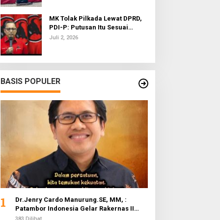
MK Tolak Pilkada Lewat DPRD,
PDI-P: Putusan Itu Sesuai
dengan Semangat Reformasi
Juli 2, 2026
BASIS POPULER
1
Dr.Jenry Cardo Manurung.SE, MM, :
Patambor Indonesia Gelar Rakernas II
Evaluasi Program Kerja
383 Dilihat