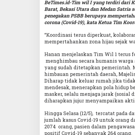
BeTimes.id-Tim wil I yang terdiri dari
Barat, Bekasi Utara dan Medan Satria s
penegakan PSBB berupaya mempertahan
corona (Covid-19), kata Ketua Tim Koo
“Koordinasi terus diperkuat, kolabora
mempertahankan zona hijau sejak wa
Hanan menjelaskan Tim Wil 1 terus
menghimbau secara humanis warga a
yang sudah ditetapkan pemerintah.
himbauan pemerintah daerah, Majelis
Diharap tidak keluar rumah jika tid
mendesak, menerapkan pola hidup be
masker, selalu menjaga jarak (sosial d
diharapkan jujur menyampaikan akti
Hingga Selasa (12/5), tercatat pada d
jumlah kasus Covid-19 untuk orang 
2074 orang, pasien dalam pengawasan
positif Covid-19 sebanyak 264 orang.