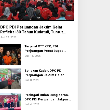
DPC PDI Perjuangan Jaktim Gelar
Refleksi 30 Tahun Kudatuli, Tuntut
Penuntasan Hukum Aktor Intelektual
Juli 27, 2026
Terjerat OTT KPK, PDI
Perjuangan Pecat Bupati
Sukoharjo Etik Suryani
Juli 13, 2026
Solidkan Kader, DPC PDI
Perjuangan Jaktim Gelar
Nobar Piala Dunia 2026
Juli 8, 2026
Peringati Bulan Bung Karno,
DPC PDI Perjuangan Jakpus
Gelar Turnamen Sepak Bola U-
Juli 4, 2026
20