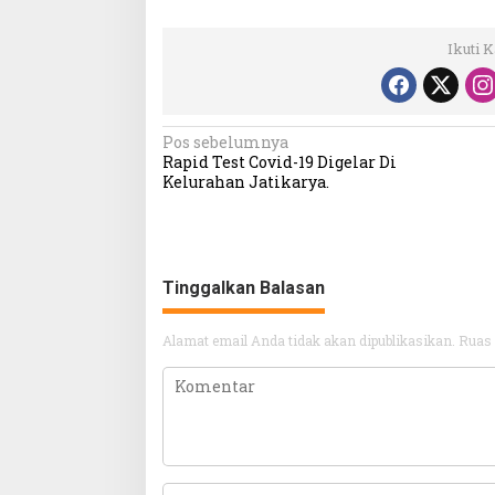
Ikuti 
Navigasi
Pos sebelumnya
Rapid Test Covid-19 Digelar Di
pos
Kelurahan Jatikarya.
Tinggalkan Balasan
Alamat email Anda tidak akan dipublikasikan.
Ruas 