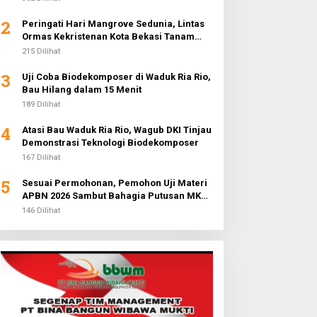
2
Peringati Hari Mangrove Sedunia, Lintas
Ormas Kekristenan Kota Bekasi Tanam
3.000 Pohon di Pantai Sederhana
215 Dilihat
3
Uji Coba Biodekomposer di Waduk Ria Rio,
Bau Hilang dalam 15 Menit
189 Dilihat
4
Atasi Bau Waduk Ria Rio, Wagub DKI Tinjau
Demonstrasi Teknologi Biodekomposer
167 Dilihat
5
Sesuai Permohonan, Pemohon Uji Materi
APBN 2026 Sambut Bahagia Putusan MK
Soal Anggaran MBG
146 Dilihat