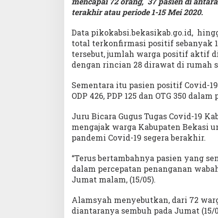
mencapai 72 orang, 37 pasien di anta
terakhir atau periode 1-15 Mei 2020.
Data pikokabsi.bekasikab.go.id, hin
total terkonfirmasi positif sebanyak
tersebut, jumlah warga positif aktif 
dengan rincian 28 dirawat di rumah sa
Sementara itu pasien positif Covid-1
ODP 426, PDP 125 dan OTG 350 dalam
Juru Bicara Gugus Tugas Covid-19 Ka
mengajak warga Kabupaten Bekasi un
pandemi Covid-19 segera berakhir.
“Terus bertambahnya pasien yang s
dalam percepatan penanganan wabah 
Jumat malam, (15/05).
Alamsyah menyebutkan, dari 72 warg
diantaranya sembuh pada Jumat (15/05