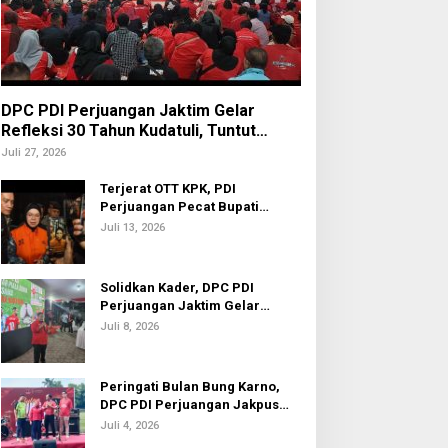
DPC PDI Perjuangan Jaktim Gelar
Refleksi 30 Tahun Kudatuli, Tuntut
Penuntasan Hukum Aktor Intelektual
Juli 27, 2026
Terjerat OTT KPK, PDI
Perjuangan Pecat Bupati
Sukoharjo Etik Suryani
Juli 13, 2026
Solidkan Kader, DPC PDI
Perjuangan Jaktim Gelar
Nobar Piala Dunia 2026
Juli 8, 2026
Peringati Bulan Bung Karno,
DPC PDI Perjuangan Jakpus
Gelar Turnamen Sepak Bola U-
Juli 4, 2026
20