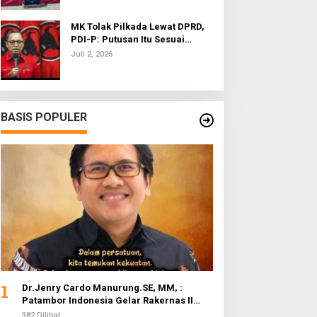
MK Tolak Pilkada Lewat DPRD,
PDI-P: Putusan Itu Sesuai
dengan Semangat Reformasi
Juli 2, 2026
BASIS POPULER
1
Dr.Jenry Cardo Manurung.SE, MM, :
Patambor Indonesia Gelar Rakernas II
Evaluasi Program Kerja
382 Dilihat