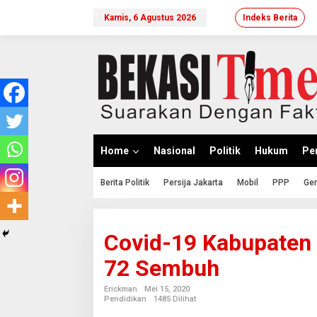
Lewati
ke
Kamis, 6 Agustus 2026
Indeks Berita
konten
Home
Nasional
Politik
Hukum
Per
Berita Politik
Persija Jakarta
Mobil
PPP
Ger
Covid-19 Kabupaten B
72 Sembuh
Erickman
Mei 15, 2020
Pendidikan
1485 Dilihat