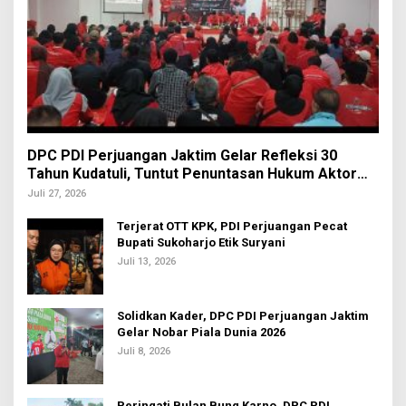
DPC PDI Perjuangan Jaktim Gelar Refleksi 30
Tahun Kudatuli, Tuntut Penuntasan Hukum Aktor
Intelektual
Juli 27, 2026
Terjerat OTT KPK, PDI Perjuangan Pecat
Bupati Sukoharjo Etik Suryani
Juli 13, 2026
Solidkan Kader, DPC PDI Perjuangan Jaktim
Gelar Nobar Piala Dunia 2026
Juli 8, 2026
Peringati Bulan Bung Karno, DPC PDI