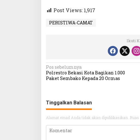
Post Views:
1,917
PERISTIWA-CAMAT
Ikuti 
Navigasi
Pos sebelumnya
Polrestro Bekasi Kota Bagikan 1.000
pos
Paket Sembako Kepada 20 Ormas
Tinggalkan Balasan
Alamat email Anda tidak akan dipublikasikan.
Ruas 