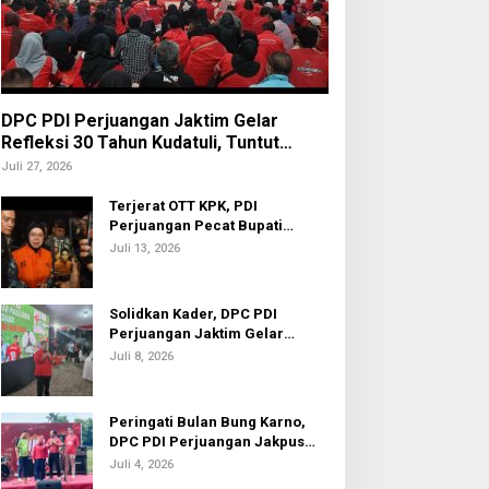
DPC PDI Perjuangan Jaktim Gelar
Refleksi 30 Tahun Kudatuli, Tuntut
Penuntasan Hukum Aktor Intelektual
Juli 27, 2026
Terjerat OTT KPK, PDI
Perjuangan Pecat Bupati
Sukoharjo Etik Suryani
Juli 13, 2026
Solidkan Kader, DPC PDI
Perjuangan Jaktim Gelar
Nobar Piala Dunia 2026
Juli 8, 2026
Peringati Bulan Bung Karno,
DPC PDI Perjuangan Jakpus
Gelar Turnamen Sepak Bola U-
Juli 4, 2026
20