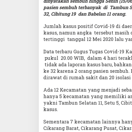
dinyatakan sembuh hingga Senin (15/0
pasien sembuh terbanyak di Tambun Se
32, Cibitung 19 dan Babelan 11 orang.
Jumlah kasus positif Covid-19 di dae
kasus, namun angka tersebut masih d
tertinggi tanggal 12 Mei 2020 lalu y
Data terbaru Gugus Tugas Covid-19 Ka
pukul 20.00 WIB, dalam 4 hari terakh
tidak ada laporan kasus baru, bahkan 
ke 32 karena 2 orang pasien sembuh. B
dirawat di rumah sakit dan 20 isolasi
Ada 12 Kecamatan yang menjadi sebara
hanya 5 kecamatan yang memiliki angk
yakni Tambun Selatan 11, Setu 5, Cibi
kasus.
Sementara 7 kecamatan lainnya hany
Cikarang Barat, Cikarang Pusat, Cika