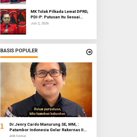
MK Tolak Pilkada Lewat DPRD,
PDI-P: Putusan Itu Sesuai
dengan Semangat Reformasi
Juli 2, 2026
BASIS POPULER
1
Dr.Jenry Cardo Manurung.SE, MM, :
Patambor Indonesia Gelar Rakernas II
Evaluasi Program Kerja
408 Dilihat