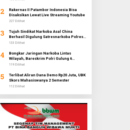
2
Rakernas II Patambor Indonesia Bisa
Disaksikan Lewat Live Streaming Youtube
227 Dilihat
3
Tujuh Sindikat Narkoba Asal China
Berhasil Digulung Satresnarkoba Polres
Metro Jakarta Barat
133 Dilihat
4
Bongkar Jaringan Narkoba Lintas
Wilayah, Bareskrim Polri Gulung 6
Pengedar dan Buru 2 DPO
119 Dilihat
5
Terlibat Aliran Dana Demo Rp20 Juta, UBK
Skors Mahasiswanya 2 Semester
112 Dilihat