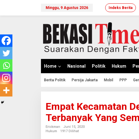
Lewati
ke
Minggu, 9 Agustus 2026
Indeks Berita
konten
Home
Nasional
Politik
Hukum
Per
Berita Politik
Persija Jakarta
Mobil
PPP
Ger
Empat Kecamatan De
Terbanyak Yang Se
Erickman
Juni 15, 2020
Hukum
1917 Dilihat