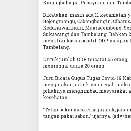
Karangbahagia, Pebayuran dan Tambu
Dikatakan, masih ada 11 kecamatan ya
Bojongmangu, Cabangbungin, Cibarusa
Kedungwaringin, Muaragembong, Sera
Sukawangi dan Tambelang. Bahkan 2
memiliki kasus positif, ODP maupun 
Tambelang.
Untuk jumlah ODP tercatat 65 orang, 
meninggal dunia 20 orang.
Juru Bicara Gugus Tugas Covid-19 Ka
mengatakan, untuk mencegah naiknya
pihaknya menghimbau masyarakat ag
kesehatan.
“Tetap pakai masker, jaga jarak, jan
tangan pakai sabun,” ujarnya. (adv/h