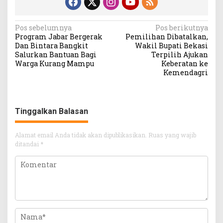
Navigasi
Pos sebelumnya
Pos berikutnya
Program Jabar Bergerak
Pemilihan Dibatalkan,
pos
Dan Bintara Bangkit
Wakil Bupati Bekasi
Salurkan Bantuan Bagi
Terpilih Ajukan
Warga Kurang Mampu
Keberatan ke
Kemendagri
Tinggalkan Balasan
Alamat email Anda tidak akan dipublikasikan.
Ruas yang wajib
ditandai
*