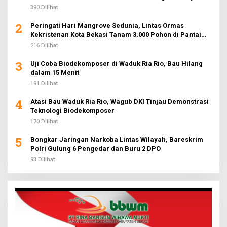
390 Dilihat
2
Peringati Hari Mangrove Sedunia, Lintas Ormas
Kekristenan Kota Bekasi Tanam 3.000 Pohon di Pantai
Sederhana
216 Dilihat
3
Uji Coba Biodekomposer di Waduk Ria Rio, Bau Hilang
dalam 15 Menit
191 Dilihat
4
Atasi Bau Waduk Ria Rio, Wagub DKI Tinjau Demonstrasi
Teknologi Biodekomposer
170 Dilihat
5
Bongkar Jaringan Narkoba Lintas Wilayah, Bareskrim
Polri Gulung 6 Pengedar dan Buru 2 DPO
93 Dilihat