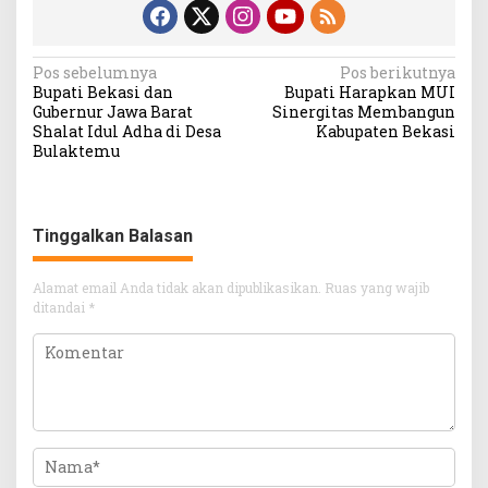
Navigasi
Pos sebelumnya
Pos berikutnya
Bupati Bekasi dan
Bupati Harapkan MUI
pos
Gubernur Jawa Barat
Sinergitas Membangun
Shalat Idul Adha di Desa
Kabupaten Bekasi
Bulaktemu
Tinggalkan Balasan
Alamat email Anda tidak akan dipublikasikan.
Ruas yang wajib
ditandai
*