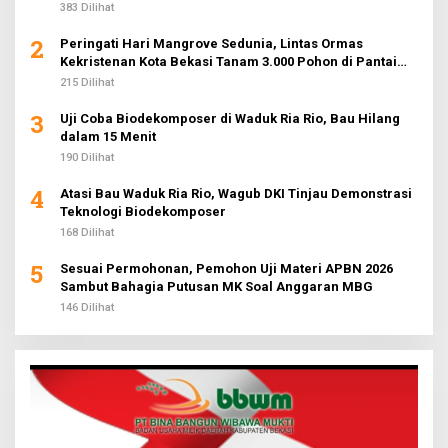
383 Dilihat
2
Peringati Hari Mangrove Sedunia, Lintas Ormas
Kekristenan Kota Bekasi Tanam 3.000 Pohon di Pantai
Sederhana
215 Dilihat
3
Uji Coba Biodekomposer di Waduk Ria Rio, Bau Hilang
dalam 15 Menit
190 Dilihat
4
Atasi Bau Waduk Ria Rio, Wagub DKI Tinjau Demonstrasi
Teknologi Biodekomposer
168 Dilihat
5
Sesuai Permohonan, Pemohon Uji Materi APBN 2026
Sambut Bahagia Putusan MK Soal Anggaran MBG
146 Dilihat