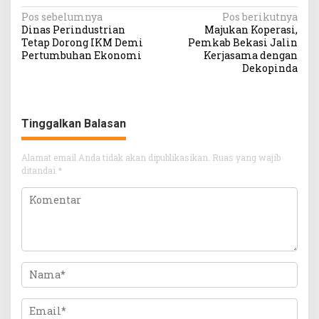
Navigasi
Pos sebelumnya
Pos berikutnya
Dinas Perindustrian
Majukan Koperasi,
pos
Tetap Dorong IKM Demi
Pemkab Bekasi Jalin
Pertumbuhan Ekonomi
Kerjasama dengan
Dekopinda
Tinggalkan Balasan
Alamat email Anda tidak akan dipublikasikan.
Ruas yang wajib
ditandai
*