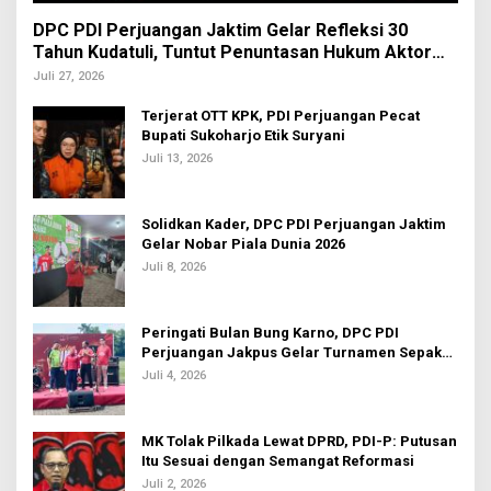
DPC PDI Perjuangan Jaktim Gelar Refleksi 30
Tahun Kudatuli, Tuntut Penuntasan Hukum Aktor
Intelektual
Juli 27, 2026
Terjerat OTT KPK, PDI Perjuangan Pecat
Bupati Sukoharjo Etik Suryani
Juli 13, 2026
Solidkan Kader, DPC PDI Perjuangan Jaktim
Gelar Nobar Piala Dunia 2026
Juli 8, 2026
Peringati Bulan Bung Karno, DPC PDI
Perjuangan Jakpus Gelar Turnamen Sepak
Bola U-20
Juli 4, 2026
MK Tolak Pilkada Lewat DPRD, PDI-P: Putusan
Itu Sesuai dengan Semangat Reformasi
Juli 2, 2026