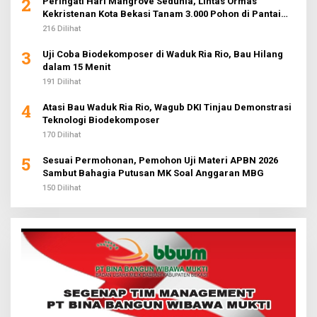
2
Peringati Hari Mangrove Sedunia, Lintas Ormas
Kekristenan Kota Bekasi Tanam 3.000 Pohon di Pantai
Sederhana
216 Dilihat
3
Uji Coba Biodekomposer di Waduk Ria Rio, Bau Hilang
dalam 15 Menit
191 Dilihat
4
Atasi Bau Waduk Ria Rio, Wagub DKI Tinjau Demonstrasi
Teknologi Biodekomposer
170 Dilihat
5
Sesuai Permohonan, Pemohon Uji Materi APBN 2026
Sambut Bahagia Putusan MK Soal Anggaran MBG
150 Dilihat