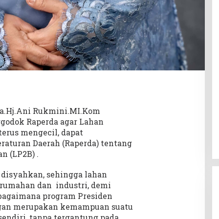
ra.Hj.Ani Rukmini.MI.Kom
godok Raperda agar Lahan
terus mengecil, dapat
raturan Daerah (Raperda) tentang
n (LP2B) .
 disyahkan, sehingga lahan
perumahan dan industri, demi
agaimana program Presiden
gan merupakan kemampuan suatu
ndiri, tanpa tergantung pada