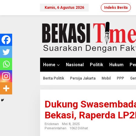
Lewati
ke
Kamis, 6 Agustus 2026
Indeks Berita
konten
Home
Nasional
Politik
Hukum
Per
Berita Politik
Persija Jakarta
Mobil
PPP
Ger
Dukung Swasembada
Bekasi, Raperda LP2
Erickman
Mei 8, 2025
Pemerintahan
1062 Dilihat