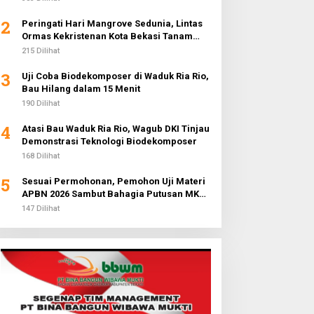
2
Peringati Hari Mangrove Sedunia, Lintas
Ormas Kekristenan Kota Bekasi Tanam
3.000 Pohon di Pantai Sederhana
215 Dilihat
3
Uji Coba Biodekomposer di Waduk Ria Rio,
Bau Hilang dalam 15 Menit
190 Dilihat
4
Atasi Bau Waduk Ria Rio, Wagub DKI Tinjau
Demonstrasi Teknologi Biodekomposer
168 Dilihat
5
Sesuai Permohonan, Pemohon Uji Materi
APBN 2026 Sambut Bahagia Putusan MK
Soal Anggaran MBG
147 Dilihat