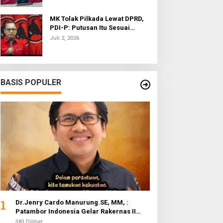
MK Tolak Pilkada Lewat DPRD,
PDI-P: Putusan Itu Sesuai
dengan Semangat Reformasi
Juli 2, 2026
BASIS POPULER
1
Dr.Jenry Cardo Manurung.SE, MM, :
Patambor Indonesia Gelar Rakernas II
Evaluasi Program Kerja
383 Dilihat