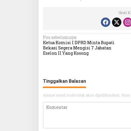
Ikuti 
Navigasi
Pos sebelumnya
Ketua Komisi I DPRD Minta Bupati
pos
Bekasi Segera Mengisi 7 Jabatan
Eselon II Yang Kosong
Tinggalkan Balasan
Alamat email Anda tidak akan dipublikasikan.
Ruas 