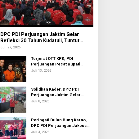
DPC PDI Perjuangan Jaktim Gelar
Refleksi 30 Tahun Kudatuli, Tuntut
Penuntasan Hukum Aktor Intelektual
Juli 27, 2026
Terjerat OTT KPK, PDI
Perjuangan Pecat Bupati
Sukoharjo Etik Suryani
Juli 13, 2026
Solidkan Kader, DPC PDI
Perjuangan Jaktim Gelar
Nobar Piala Dunia 2026
Juli 8, 2026
Peringati Bulan Bung Karno,
DPC PDI Perjuangan Jakpus
Gelar Turnamen Sepak Bola U-
Juli 4, 2026
20