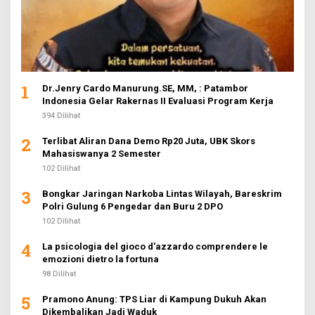
1
Dr.Jenry Cardo Manurung.SE, MM, : Patambor
Indonesia Gelar Rakernas II Evaluasi Program Kerja
394 Dilihat
2
Terlibat Aliran Dana Demo Rp20 Juta, UBK Skors
Mahasiswanya 2 Semester
102 Dilihat
3
Bongkar Jaringan Narkoba Lintas Wilayah, Bareskrim
Polri Gulung 6 Pengedar dan Buru 2 DPO
102 Dilihat
4
La psicologia del gioco d'azzardo comprendere le
emozioni dietro la fortuna
98 Dilihat
5
Pramono Anung: TPS Liar di Kampung Dukuh Akan
Dikembalikan Jadi Waduk