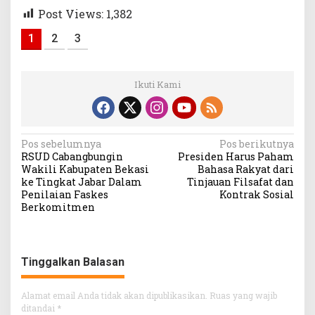
Post Views:
1,382
1
2
3
Ikuti Kami
Navigasi
Pos sebelumnya
Pos berikutnya
RSUD Cabangbungin
Presiden Harus Paham
pos
Wakili Kabupaten Bekasi
Bahasa Rakyat dari
ke Tingkat Jabar Dalam
Tinjauan Filsafat dan
Penilaian Faskes
Kontrak Sosial
Berkomitmen
Tinggalkan Balasan
Alamat email Anda tidak akan dipublikasikan.
Ruas yang wajib
ditandai
*