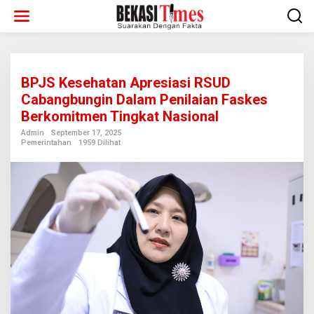
Lewati
ke
konten
BPJS Kesehatan Apresiasi RSUD
Cabangbungin Dalam Penilaian Faskes
Berkomitmen Tingkat Nasional
Admin
September 17, 2025
Pemerintahan
1959 Dilihat