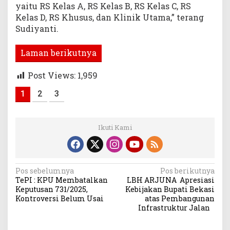
yaitu RS Kelas A, RS Kelas B, RS Kelas C, RS
Kelas D, RS Khusus, dan Klinik Utama,” terang
Sudiyanti.
Laman berikutnya
Post Views:
1,959
1
2
3
Ikuti Kami
Navigasi
Pos sebelumnya
Pos berikutnya
TePI : KPU Membatalkan
LBH ARJUNA Apresiasi
pos
Keputusan 731/2025,
Kebijakan Bupati Bekasi
Kontroversi Belum Usai
atas Pembangunan
Infrastruktur Jalan