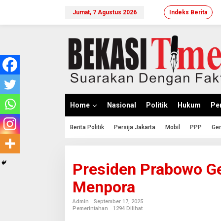
Lewati
ke
Jumat, 7 Agustus 2026
Indeks Berita
konten
Home
Nasional
Politik
Hukum
Per
Berita Politik
Persija Jakarta
Mobil
PPP
Ger
Presiden Prabowo Ge
Menpora
Admin
September 17, 2025
Pemerintahan
1294 Dilihat