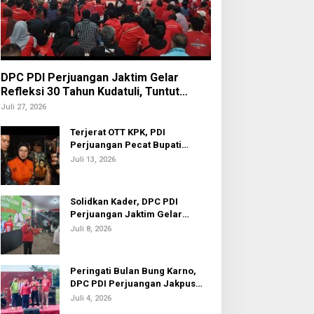
DPC PDI Perjuangan Jaktim Gelar
Refleksi 30 Tahun Kudatuli, Tuntut
Penuntasan Hukum Aktor Intelektual
Juli 27, 2026
Terjerat OTT KPK, PDI
Perjuangan Pecat Bupati
Sukoharjo Etik Suryani
Juli 13, 2026
Solidkan Kader, DPC PDI
Perjuangan Jaktim Gelar
Nobar Piala Dunia 2026
Juli 8, 2026
Peringati Bulan Bung Karno,
DPC PDI Perjuangan Jakpus
Gelar Turnamen Sepak Bola U-
Juli 4, 2026
20