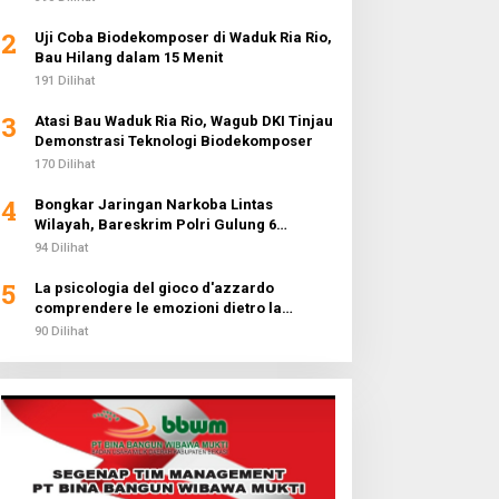
2
Uji Coba Biodekomposer di Waduk Ria Rio,
Bau Hilang dalam 15 Menit
191 Dilihat
3
Atasi Bau Waduk Ria Rio, Wagub DKI Tinjau
Demonstrasi Teknologi Biodekomposer
170 Dilihat
4
Bongkar Jaringan Narkoba Lintas
Wilayah, Bareskrim Polri Gulung 6
Pengedar dan Buru 2 DPO
94 Dilihat
5
La psicologia del gioco d'azzardo
comprendere le emozioni dietro la
fortuna
90 Dilihat