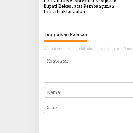
LBH ARJUNA Apresiasi Kebijakan
pos
Bupati Bekasi atas Pembangunan
Infrastruktur Jalan
Tinggalkan Balasan
Alamat email Anda tidak akan dipublikasikan.
Ruas 