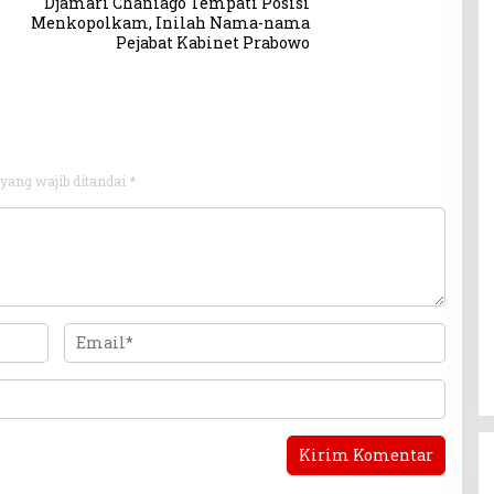
Djamari Chaniago Tempati Posisi
Menkopolkam, Inilah Nama-nama
Pejabat Kabinet Prabowo
yang wajib ditandai
*