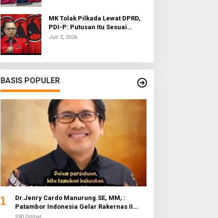
MK Tolak Pilkada Lewat DPRD,
PDI-P: Putusan Itu Sesuai
dengan Semangat Reformasi
Juli 2, 2026
BASIS POPULER
1
Dr.Jenry Cardo Manurung.SE, MM, :
Patambor Indonesia Gelar Rakernas II
Evaluasi Program Kerja
390 Dilihat