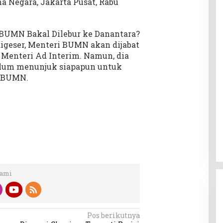
a Negara, Jakarta Pusat, Rabu
 BUMN Bakal Dilebur ke Danantara?
igeser, Menteri BUMN akan dijabat
n Menteri Ad Interim. Namun, dia
belum menunjuk siapapun untuk
n BUMN.
Kami
Pos berikutnya