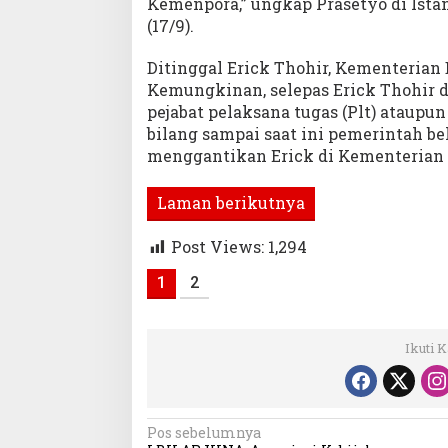
Kemenpora,” ungkap Prasetyo di Istan
(17/9).
Ditinggal Erick Thohir, Kementerian
Kemungkinan, selepas Erick Thohir d
pejabat pelaksana tugas (Plt) ataupu
bilang sampai saat ini pemerintah 
menggantikan Erick di Kementeria
Laman berikutnya
Post Views:
1,294
1
2
Ikuti 
Navigasi
Pos sebelumnya