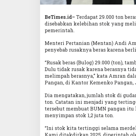
BeTimes.id–
Terdapat 29.000 ton bera
disebabkan kelebihan stok yang mel
pemerintah.
Menteri Pertanian (Mentan) Andi 
penyebab rusaknya beras karena berl
“Rusak beras (Bulog) 29.000 (ton), tamba
Dulu tidak rusak karena berasnya tid
melimpah berasnya,” kata Amran da
Pangan, di Kantor Kemenko Pangan, Ja
Dia mengatakan, jumlah stok di guda
ton. Catatan ini menjadi yang tertin
tersebut membuat BUMN pangan itu
menyimpan stok 1,2 juta ton.
“Ini stok kita tertinggi selama merde
Kami ditakdirkan 2025, diperintah o