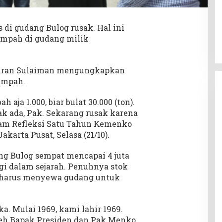
s di gudang Bulog rusak. Hal ini
impah di gudang milik
Amran Sulaiman mengungkapkan
impah.
h aja 1.000, biar bulat 30.000 (ton).
ak ada, Pak. Sekarang rusak karena
lam Refleksi Satu Tahun Kemenko
karta Pusat, Selasa (21/10).
ng Bulog sempat mencapai 4 juta
ggi dalam sejarah. Penuhnya stok
 harus menyewa gudang untuk
ka. Mulai 1969, kami lahir 1969.
leh Bapak Presiden dan Pak Menko,