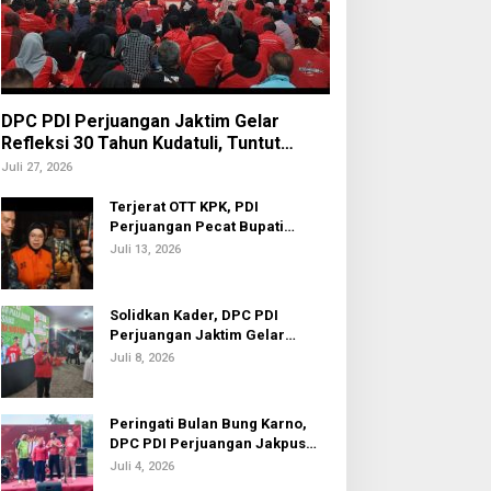
DPC PDI Perjuangan Jaktim Gelar
Refleksi 30 Tahun Kudatuli, Tuntut
Penuntasan Hukum Aktor Intelektual
Juli 27, 2026
Terjerat OTT KPK, PDI
Perjuangan Pecat Bupati
Sukoharjo Etik Suryani
Juli 13, 2026
Solidkan Kader, DPC PDI
Perjuangan Jaktim Gelar
Nobar Piala Dunia 2026
Juli 8, 2026
Peringati Bulan Bung Karno,
DPC PDI Perjuangan Jakpus
Gelar Turnamen Sepak Bola U-
Juli 4, 2026
20