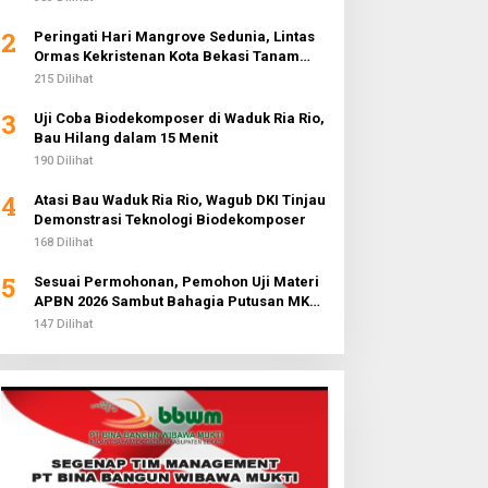
2
Peringati Hari Mangrove Sedunia, Lintas
Ormas Kekristenan Kota Bekasi Tanam
3.000 Pohon di Pantai Sederhana
215 Dilihat
3
Uji Coba Biodekomposer di Waduk Ria Rio,
Bau Hilang dalam 15 Menit
190 Dilihat
4
Atasi Bau Waduk Ria Rio, Wagub DKI Tinjau
Demonstrasi Teknologi Biodekomposer
168 Dilihat
5
Sesuai Permohonan, Pemohon Uji Materi
APBN 2026 Sambut Bahagia Putusan MK
Soal Anggaran MBG
147 Dilihat