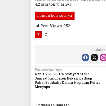
4,2 juta ton,”ujarnya.
Laman berikutnya
Post Views:
952
1
2
Ikuti 
Navigasi
Pos sebelumnya
Kanit AKP Yuli Wrestiyarini.SE:
pos
Samsat Kabupaten Bekasi Berbagi
Paket Sembako Dalam Kegiatan Polisi
Menyapa
Tinggalkan Balasan