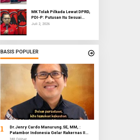
MK Tolak Pilkada Lewat DPRD,
PDI-P: Putusan Itu Sesuai
dengan Semangat Reformasi
Juli 2, 2026
BASIS POPULER
1
Dr.Jenry Cardo Manurung.SE, MM, :
Patambor Indonesia Gelar Rakernas II
Evaluasi Program Kerja
383 Dilihat