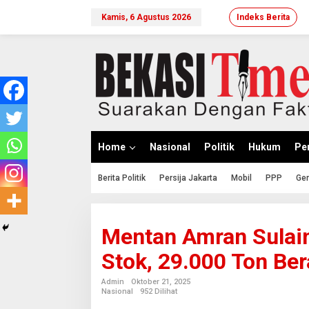
Lewati
ke
Kamis, 6 Agustus 2026
Indeks Berita
konten
Home
Nasional
Politik
Hukum
Per
Berita Politik
Persija Jakarta
Mobil
PPP
Ger
Mentan Amran Sulaim
Stok, 29.000 Ton Be
Admin
Oktober 21, 2025
Nasional
952 Dilihat