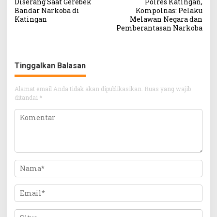
Diserang Saat Gerebek
Polres Katingan,
Bandar Narkoba di
Kompolnas: Pelaku
Katingan
Melawan Negara dan
Pemberantasan Narkoba
Tinggalkan Balasan
Alamat email Anda tidak akan dipublikasikan.
Ruas yang wajib
ditandai
*