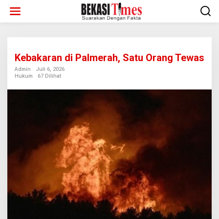
Lewati
ke
konten
Kebakaran di Palmerah, Satu Orang Tewas
Admin
Juli 6, 2026
Hukum
67 Dilihat