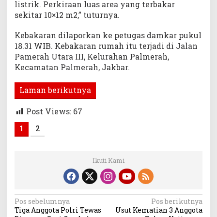
listrik. Perkiraan luas area yang terbakar
sekitar 10×12 m2,” tuturnya.
Kebakaran dilaporkan ke petugas damkar pukul
18.31 WIB. Kebakaran rumah itu terjadi di Jalan
Pamerah Utara III, Kelurahan Palmerah,
Kecamatan Palmerah, Jakbar.
Laman berikutnya
Post Views:
67
1
2
Ikuti Kami
Navigasi
Pos sebelumnya
Pos berikutnya
Tiga Anggota Polri Tewas
Usut Kematian 3 Anggota
pos