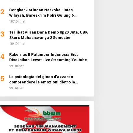
2
Bongkar Jaringan Narkoba Lintas
Wilayah, Bareskrim Polri Gulung 6
Pengedar dan Buru 2 DPO
107 Dilihat
3
Terlibat Aliran Dana Demo Rp20 Juta, UBK
Skors Mahasiswanya 2 Semester
104 Dilihat
4
Rakernas II Patambor Indonesia Bisa
Disaksikan Lewat Live Streaming Youtube
99 Dilihat
5
La psicologia del gioco d'azzardo
comprendere le emozioni dietro la
fortuna
99 Dilihat