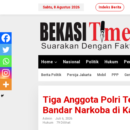
Lewati
ke
Sabtu, 8 Agustus 2026
Indeks Berita
konten
Home
Nasional
Politik
Hukum
Per
Berita Politik
Persija Jakarta
Mobil
PPP
Ger
Tiga Anggota Polri 
Bandar Narkoba di K
Admin
Juli 6, 2026
Hukum
79 Dilihat