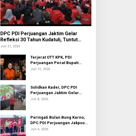
DPC PDI Perjuangan Jaktim Gelar
Refleksi 30 Tahun Kudatuli, Tuntut
Penuntasan Hukum Aktor Intelektual
Juli 27, 2026
Terjerat OTT KPK, PDI
Perjuangan Pecat Bupati
Sukoharjo Etik Suryani
Juli 13, 2026
Solidkan Kader, DPC PDI
Perjuangan Jaktim Gelar
Nobar Piala Dunia 2026
Juli 8, 2026
Peringati Bulan Bung Karno,
DPC PDI Perjuangan Jakpus
Gelar Turnamen Sepak Bola U-
Juli 4, 2026
20