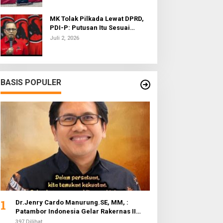
MK Tolak Pilkada Lewat DPRD,
PDI-P: Putusan Itu Sesuai
dengan Semangat Reformasi
Juli 2, 2026
BASIS POPULER
1
Dr.Jenry Cardo Manurung.SE, MM, :
Patambor Indonesia Gelar Rakernas II
Evaluasi Program Kerja
397 Dilihat