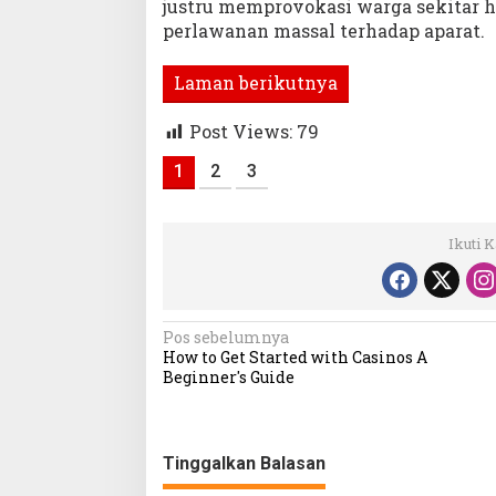
justru memprovokasi warga sekitar
perlawanan massal terhadap aparat.
Laman berikutnya
Post Views:
79
1
2
3
Ikuti 
Navigasi
Pos sebelumnya
How to Get Started with Casinos A
pos
Beginner's Guide
Tinggalkan Balasan