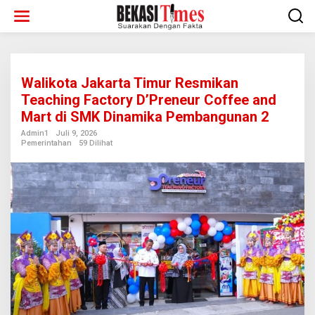
Lewati
ke
konten
Walikota Jakarta Timur Resmikan
Teaching Factory D’Preneur Coffee and
Mart di SMK Dinamika Pembangunan 2
Admin1
Juli 9, 2026
Pemerintahan
59 Dilihat