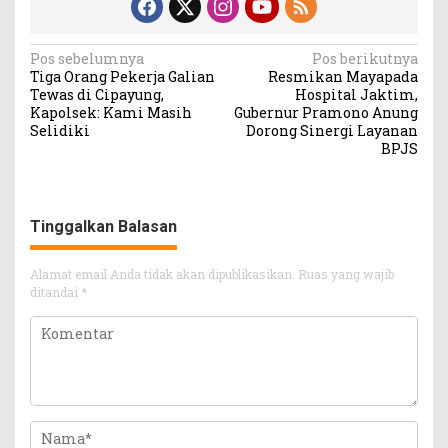
Navigasi
Pos sebelumnya
Pos berikutnya
Tiga Orang Pekerja Galian
Resmikan Mayapada
pos
Tewas di Cipayung,
Hospital Jaktim,
Kapolsek: Kami Masih
Gubernur Pramono Anung
Selidiki
Dorong Sinergi Layanan
BPJS
Tinggalkan Balasan
Alamat email Anda tidak akan dipublikasikan.
Ruas yang wajib
ditandai
*