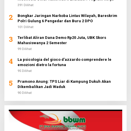
391 Dilihat
2
Bongkar Jaringan Narkoba Lintas Wilayah, Bareskrim
Polri Gulung 6 Pengedar dan Buru 2 DPO
101 Dilihat
3
Terlibat Aliran Dana Demo Rp20 Juta, UBK Skors
Mahasiswanya 2 Semester
99 Dilihat
4
La psicologia del gioco d'azzardo comprendere le
emozioni dietro la fortuna
95 Dilihat
5
Pramono Anung: TPS Liar di Kampung Dukuh Akan
Dikembalikan Jadi Waduk
90 Dilihat