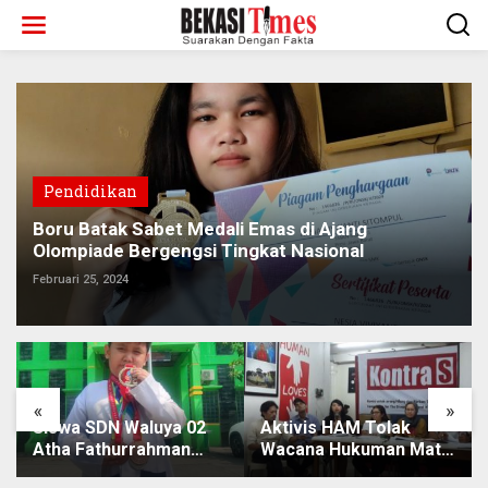
Lewati
ke
konten
Pendidikan
Boru Batak Sabet Medali Emas di Ajang
Olompiade Bergengsi Tingkat Nasional
Februari 25, 2024
«
»
Siswa SDN Waluya 02
Aktivis HAM Tolak
Atha Fathurrahman
Wacana Hukuman Mati
Raih Medali Emas
Koruptor, Karena Tak