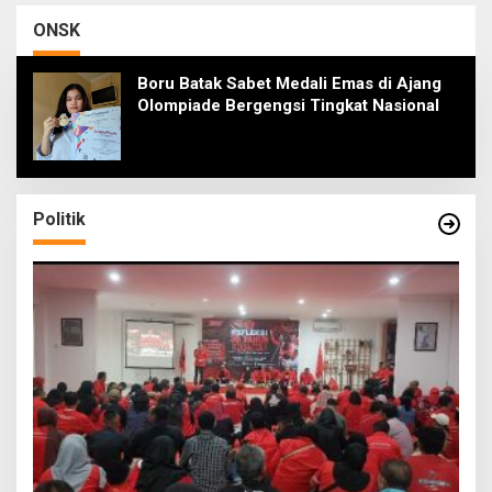
Kompetisi ADEPT di
Bikin Jera dan
Malaysia
Melanggar Hak Hidup
ONSK
Boru Batak Sabet Medali Emas di Ajang
Olompiade Bergengsi Tingkat Nasional
Politik