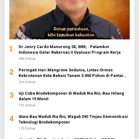
1
Dr.Jenry Cardo Manurung.SE, MM, : Patambor
Indonesia Gelar Rakernas II Evaluasi Program Kerja
386 Dilihat
2
Peringati Hari Mangrove Sedunia, Lintas Ormas
Kekristenan Kota Bekasi Tanam 3.000 Pohon di Pantai
Sederhana
216 Dilihat
3
Uji Coba Biodekomposer di Waduk Ria Rio, Bau Hilang
dalam 15 Menit
191 Dilihat
4
Atasi Bau Waduk Ria Rio, Wagub DKI Tinjau Demonstrasi
Teknologi Biodekomposer
170 Dilihat