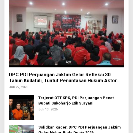
DPC PDI Perjuangan Jaktim Gelar Refleksi 30
Tahun Kudatuli, Tuntut Penuntasan Hukum Aktor
Intelektual
Juli 27, 2026
Terjerat OTT KPK, PDI Perjuangan Pecat
Bupati Sukoharjo Etik Suryani
Juli 13, 2026
Solidkan Kader, DPC PDI Perjuangan Jaktim
Gelar Nobar Piala Dunia 2026