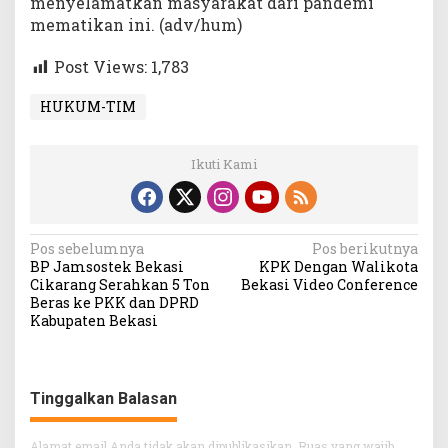
menyelamatkan masyarakat dari pandemi
mematikan ini. (adv/hum)
Post Views:
1,783
HUKUM-TIM
Ikuti Kami
Navigasi
Pos sebelumnya
Pos berikutnya
BP Jamsostek Bekasi
KPK Dengan Walikota
pos
Cikarang Serahkan 5 Ton
Bekasi Video Conference
Beras ke PKK dan DPRD
Kabupaten Bekasi
Tinggalkan Balasan
Alamat email Anda tidak akan dipublikasikan.
Ruas yang wajib