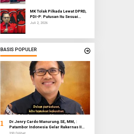
MK Tolak Pilkada Lewat DPRD,
PDI-P: Putusan Itu Sesuai
dengan Semangat Reformasi
Juli 2, 2026
BASIS POPULER
1
Dr.Jenry Cardo Manurung.SE, MM, :
Patambor Indonesia Gelar Rakernas II
Evaluasi Program Kerja
393 Dilihat