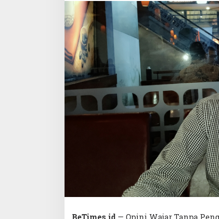
BeTimes.id
— Opini Wajar Tanpa Peng