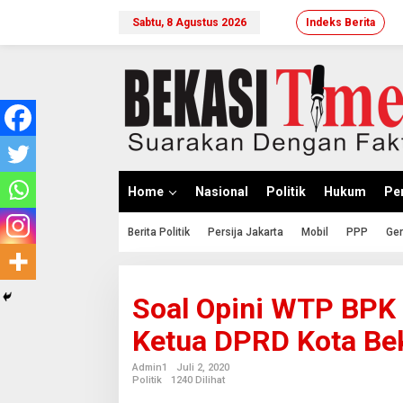
Lewati
ke
Sabtu, 8 Agustus 2026
Indeks Berita
konten
Home
Nasional
Politik
Hukum
Per
Berita Politik
Persija Jakarta
Mobil
PPP
Ger
Soal Opini WTP BPK P
Ketua DPRD Kota Be
Admin1
Juli 2, 2020
Politik
1240 Dilihat