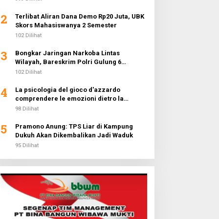
2
Terlibat Aliran Dana Demo Rp20 Juta, UBK
Skors Mahasiswanya 2 Semester
102 Dilihat
3
Bongkar Jaringan Narkoba Lintas
Wilayah, Bareskrim Polri Gulung 6
Pengedar dan Buru 2 DPO
102 Dilihat
4
La psicologia del gioco d'azzardo
comprendere le emozioni dietro la
fortuna
98 Dilihat
5
Pramono Anung: TPS Liar di Kampung
Dukuh Akan Dikembalikan Jadi Waduk
95 Dilihat