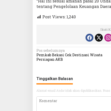
“Hal ini sesuai amanah pasal 20 Un
tentang Pengelolaan Keuangan Daerah,
Post Views:
1,240
Ikuti 
Navigasi
Pos sebelumnya
Pemkab Bekasi Cek Destinasi Wisata
pos
Persiapan AKB
Tinggalkan Balasan
Alamat email Anda tidak akan dipublikasikan.
Ruas 