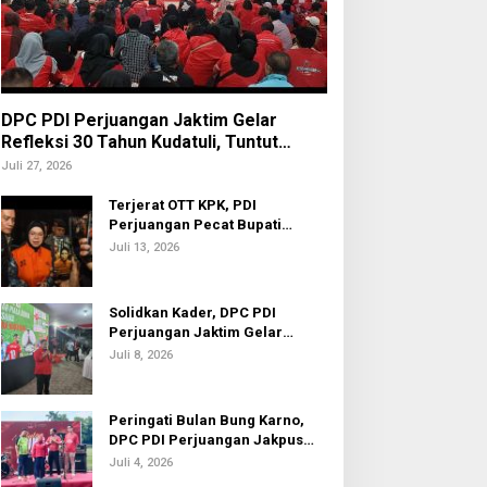
DPC PDI Perjuangan Jaktim Gelar
Refleksi 30 Tahun Kudatuli, Tuntut
Penuntasan Hukum Aktor Intelektual
Juli 27, 2026
Terjerat OTT KPK, PDI
Perjuangan Pecat Bupati
Sukoharjo Etik Suryani
Juli 13, 2026
Solidkan Kader, DPC PDI
Perjuangan Jaktim Gelar
Nobar Piala Dunia 2026
Juli 8, 2026
Peringati Bulan Bung Karno,
DPC PDI Perjuangan Jakpus
Gelar Turnamen Sepak Bola U-
Juli 4, 2026
20