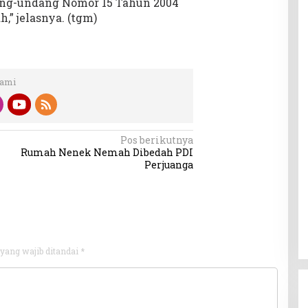
dang-undang Nomor 15 Tahun 2004
” jelasnya. (tgm)
Kami
Pos berikutnya
Rumah Nenek Nemah Dibedah PDI
Perjuanga
yang wajib ditandai
*